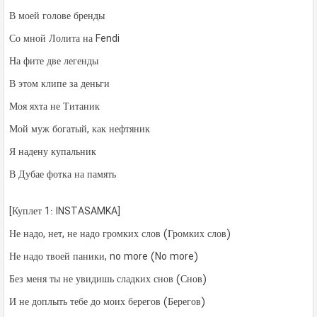
В моей голове бренды
Со мной Лолита на Fendi
На фите две легенды
В этом клипе за деньги
Моя яхта не Титаник
Мой муж богатый, как нефтяник
Я надену купальник
В Дубае фотка на память
[Куплет 1: INSTASAMKA]
Не надо, нет, не надо громких слов (Громких слов)
Не надо твоей паники, no more (No more)
Без меня ты не увидишь сладких снов (Снов)
И не доплыть тебе до моих берегов (Берегов)