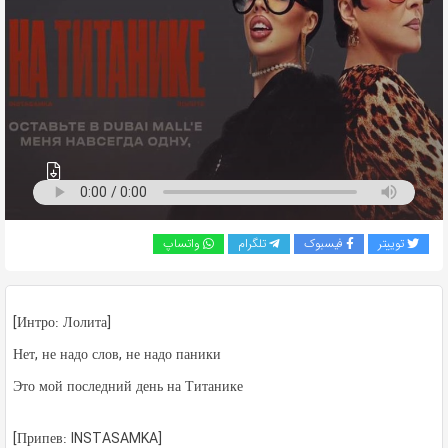
به
اشتراک
بگذارید.
کپی
لینک
توییتر
فیسبوک
تلگرام
واتساپ
[Интро: Лолита]
Нет, не надо слов, не надо паники
Это мой последний день на Титанике
[Припев: INSTASAMKA]