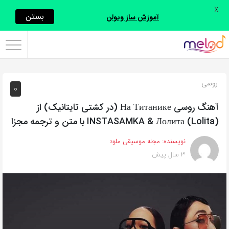
X
اشتراک
بستن
آموزش ساز ویولن
گذاری
با
استفاده
روسی
0
از
روش‌های
آهنگ روسی На Титанике (در کشتی تایتانیک) از
زیر
INSTASAMKA & Лолита (Lolita) با متن و ترجمه مجزا
می‌توانید
نویسنده:
مجله موسیقی ملود
این
3 سال پیش
صفحه
را
با
دوستان
خود