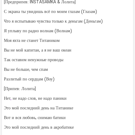
[Предприпев: INSTASAMKA & Лолита]
С экрана ты увидишь всё по моим глазам (Глазам)
Что я испытываю чувства только к деньгам (Деньгам)
Я уплыву по радио волнам (Волнам)
Моя яхта не станет Титаником
Вы не мой капитан, а я не ваш океан
Так оставим ненужные проводы
Вы не больше, чем спам
Разлитый по сердцам (Воу)
[Припев: Лолита]
Нет
,
не надо слов, не надо паники
Это мой последний день на Титанике
Вот и вся любовь, снимаю батики
Это мой последний день в акробатике