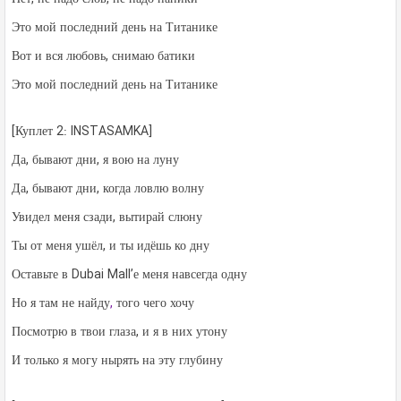
Это мой последний день на Титанике
Вот и вся любовь, снимаю батики
Это мой последний день на Титанике
[Куплет 2: INSTASAMKA]
Да, бывают дни, я вою на луну
Да, бывают дни, когда ловлю волну
Увидел меня сзади, вытирай слюну
Ты от меня ушёл, и ты идёшь ко дну
Оставьте в Dubai Mall’е меня навсегда одну
Но я там не найду
,
того чего хочу
Посмотрю в твои глаза, и я в них утону
И только я могу нырять на эту глубину