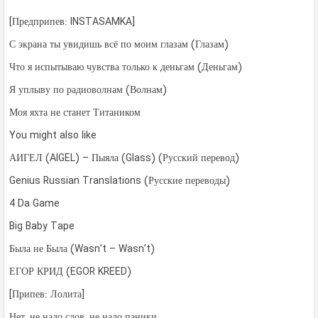
[Предприпев: INSTASAMKA]
С экрана ты увидишь всё по моим глазам (Глазам)
Что я испытываю чувства только к деньгам (Деньгам)
Я уплыву по радиоволнам (Волнам)
Моя яхта не станет Титаником
You might also like
АИГЕЛ (AIGEL) – Пыяла (Glass) (Русский перевод)
Genius Russian Translations (Русские переводы)
4 Da Game
Big Baby Tape
Была не Была (Wasn’t – Wasn’t)
ЕГОР КРИД (EGOR KREED)
[Припев: Лолита]
Нет, не надо слов, не надо паники