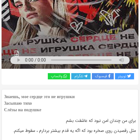
به
اشتراک
بگذارید.
کپی
لینک
توییتر
فیسبوک
تلگرام
واتساپ
Знаешь, мое сердце это не игрушки
Засыпаю тихо
Слёзы на подушке
برای من چندان امن نبود که عاشقت بشم
مثل رقصیدن روی صخره بود که اگه یه قدم بیشتر بردارم ، سقوط میکنم.