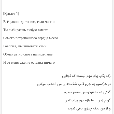
[Куплет 1]
Всё равно где ты там, если честно
Ты выбираешь любую вместо
Самого потрёпанного сердца моего
Говорил, мы виноваты сами
Обманул, но снова написал мне
И от меня уже не оставил ничего
رک بگم، برام مهم نیست که کجایی
تو هرکسیو به جای قلب شکسته ی من انتخاب میکنی
گفتی که ما هردومون مقصر بودیم
گولم زدی ، اما بازم بهم پیام دادی
و از من دیگه چیزی باقی نموند