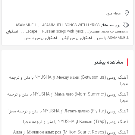
مجله ملود
برچسب‌ها:
,
,
ASAMMUELL
ASAMMUELL SONGS WITH LYRICS
,
,
,
Русские песни со словами.
Russian songs with lyrics
Escape
آهنگهای
,
,
ASAMMUELL با متن
آهنگهای روسی آیگل
آهنگهای روسی با متن
مشاهده بیشتر
آهنگ روسی Между нами (Between us) از NYUSHA با متن و ترجمه
مجزا
آهنگ روسی Мама-лето (Mom-Summer) از NYUSHA با متن و ترجمه
مجزا
آهنگ روسی Летать далеко (Fly far) از NYUSHA با متن و ترجمه مجزا
آهنگ روسی Капкан (Trap) از NYUSHA با متن و ترجمه مجزا
آهنگ روسی Миллион алых роз (Million Scarlet Roses) از Алла