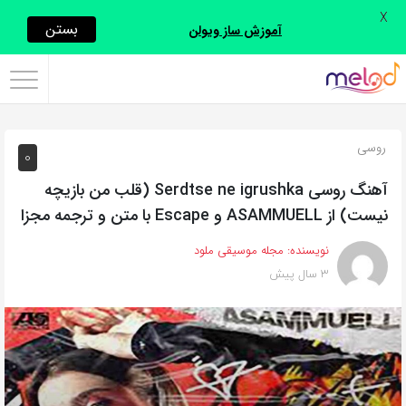
X
اشتراک
بستن
آموزش ساز ویولن
گذاری
با
استفاده
روسی
0
از
روش‌های
آهنگ روسی Serdtse ne igrushka (قلب من بازیچه
زیر
نیست) از ASAMMUELL و Escape با متن و ترجمه مجزا
می‌توانید
نویسنده:
مجله موسیقی ملود
این
3 سال پیش
صفحه
را
با
دوستان
خود