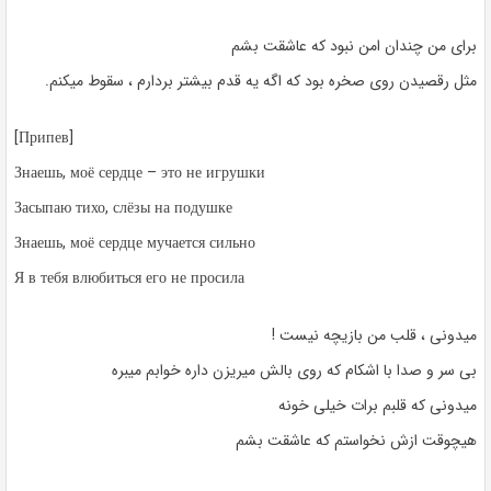
برای من چندان امن نبود که عاشقت بشم
مثل رقصیدن روی صخره بود که اگه یه قدم بیشتر بردارم ، سقوط میکنم.
[Припев]
Знаешь, моё сердце – это не игрушки
Засыпаю тихо, слёзы на подушке
Знаешь, моё сердце мучается сильно
Я в тебя влюбиться его не просила
میدونی ، قلب من بازیچه نیست !
بی سر و صدا با اشکام که روی بالش میریزن داره خوابم میبره
میدونی که قلبم برات خیلی خونه
هیچوقت ازش نخواستم که عاشقت بشم