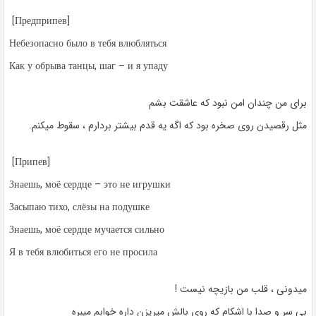
[Предприпев]
Небезопасно было в тебя влюбляться
Как у обрыва танцы, шаг – и я упаду
برای من چندان امن نبود که عاشقت بشم
مثل رقصیدن روی صخره بود که اگه یه قدم بیشتر بردارم ، سقوط میکنم.
[Припев]
Знаешь, моё сердце – это не игрушки
Засыпаю тихо, слёзы на подушке
Знаешь, моё сердце мучается сильно
Я в тебя влюбиться его не просила
میدونی ، قلب من بازیچه نیست !
بی سر و صدا با اشکام که روی بالش میریزن داره خوابم میبره