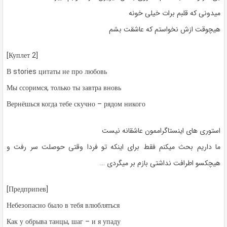
میدونی که قلبم برات خیلی خونه
هیچوقت ازش نخواستم که عاشقت بشم
[Куплет 2]
В stories цитаты не про любовь
Мы ссоримся, только ты завтра вновь
Вернёшься когда тебе скучно – рядом никого
استوری های اینستاگراممون عاشقانه نیست
ما داریم بحث میکنم فقط برای اینکه تو فردا وقتی حوصلت سر رفت و
هیچکسو اطرافت نداشتی بازم بر میگردی …
[Предприпев]
Небезопасно было в тебя влюбляться
Как у обрыва танцы, шаг – и я упаду