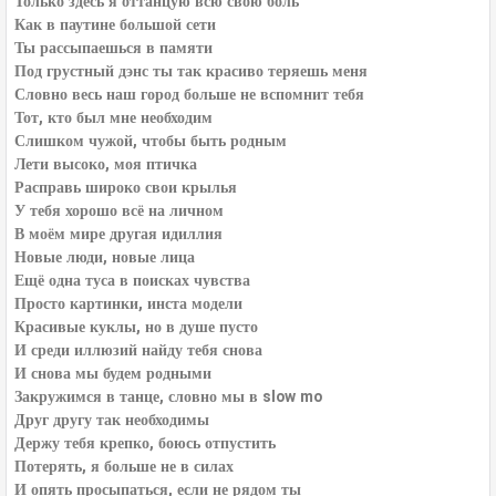
Только здесь я оттанцую всю свою боль
Как в паутине большой сети
Ты рассыпаешься в памяти
Под грустный дэнс ты так красиво теряешь меня
Словно весь наш город больше не вспомнит тебя
Тот, кто был мне необходим
Слишком чужой, чтобы быть родным
Лети высоко, моя птичка
Расправь широко свои крылья
У тебя хорошо всё на личном
В моём мире другая идиллия
Новые люди, новые лица
Ещё одна туса в поисках чувства
Просто картинки, инста модели
Красивые куклы, но в душе пусто
И среди иллюзий найду тебя снова
И снова мы будем родными
Закружимся в танце, словно мы в slow mo
Друг другу так необходимы
Держу тебя крепко, боюсь отпустить
Потерять, я больше не в силах
И опять просыпаться, если не рядом ты