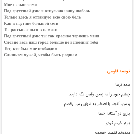
Мне невыносимо
Под грустный дэнс я отпускаю нашу любовь
Только здесь я оттанцую всю свою боль
Как в паутине большой сети
Ты рассыпаешься в памяти
Под грустный дэнс ты так красиво теряешь меня
Словно весь наш город больше не вспомнит тебя
Тот, кто был мне необходим
Слишком чужой, чтобы быть родным
ترجمه فارسی
همه نرها
چشم خود را به زمین رقص نگه دارید
و من، آنجا، با افتخار به تنهایی می رقصم
بازی در آستانه خطا
بازم اذیتم کردی
میدونم تقصیر خودمه