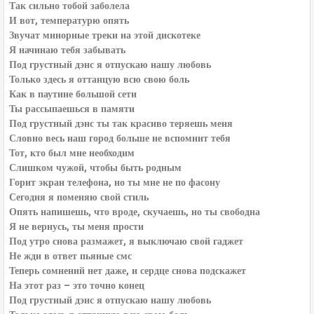
Так сильно тобой заболела
И вот, температурю опять
Звучат минорные треки на этой дискотеке
Я начинаю тебя забывать
Под грустный дэнс я отпускаю нашу любовь
Только здесь я оттанцую всю свою боль
Как в паутине большой сети
Ты рассыпаешься в памяти
Под грустный дэнс ты так красиво теряешь меня
Словно весь наш город больше не вспомнит тебя
Тот, кто был мне необходим
Слишком чужой, чтобы быть родным
Горит экран телефона, но ты мне не по фасону
Сегодня я поменяю свой стиль
Опять напишешь, что вроде, скучаешь, но ты свободна
Я не вернусь, ты меня прости
Под утро снова размажет, я выключаю свой гаджет
Не жди в ответ пьяные смс
Теперь сомнений нет даже, и сердце снова подскажет
На этот раз – это точно конец
Под грустный дэнс я отпускаю нашу любовь