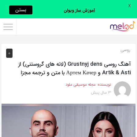
X
اشتراک
بستن
آموزش ساز ویولن
گذاری
با
استفاده
روسی
0
از
روش‌های
آهنگ روسی Grustnyj dens (لانه های گروستنی) از
زیر
Artik & Asti و Артем Качер با متن و ترجمه مجزا
می‌توانید
نویسنده:
مجله موسیقی ملود
این
3 سال پیش
صفحه
را
با
دوستان
خود