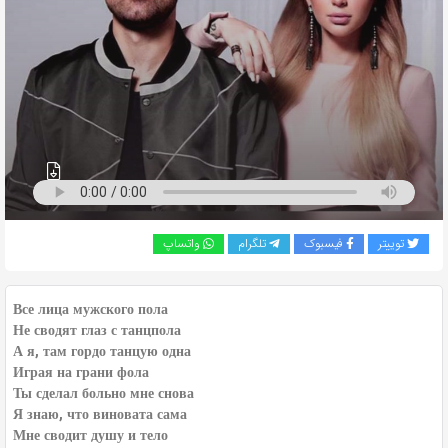
به
اشتراک
بگذارید.
کپی
لینک
توییتر
فیسبوک
تلگرام
واتساپ
Все лица мужского пола
Не сводят глаз с танцпола
А я, там гордо танцую одна
Играя на грани фола
Ты сделал больно мне снова
Я знаю, что виновата сама
Мне сводит душу и тело