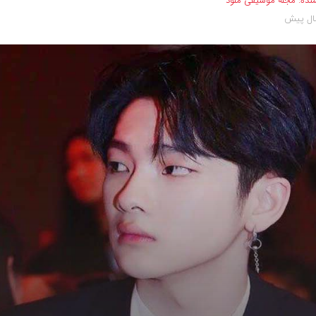
نده:
مجله موسیقی ملود