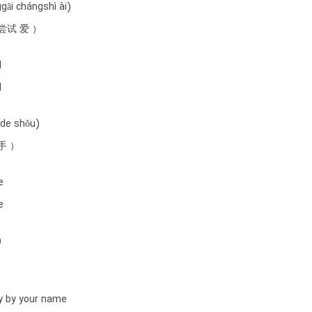
gāi chángshì ài)
尝试 爱 ）
d
d
de shǒu)
手 ）
e
e
)
ly by your name