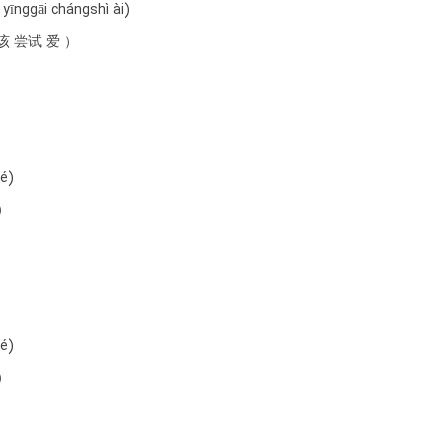
yīnggāi chángshì ài)
该 尝试 爱 ）
ué)
）
ué)
）