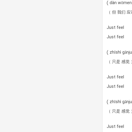
( dàn wǒmen 
（ 但 我们 应
Just feel
Just feel
( zhǐshì gǎnj
（ 只是 感觉 
Just feel
Just feel
( zhǐshì gǎnj
（ 只是 感觉 
Just feel