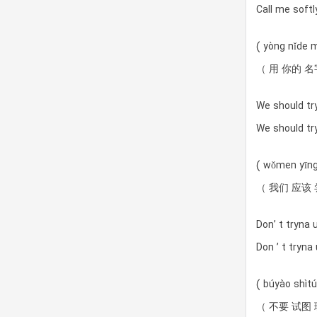
Call me soft
( yòng nǐde 
（ 用 你的 名
We should tr
We should tr
( wǒmen yīng
（ 我们 应该 
Don’ t tryna
Don ’ t tryn
( búyào shìtú 
（ 不要 试图 