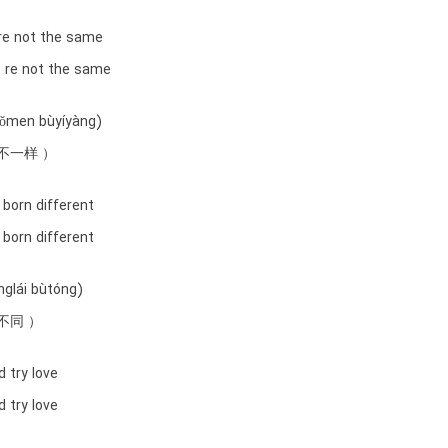
re not the same
’ re not the same
wǒmen bùyíyàng)
 不一样 ）
 born different
 born different
glái bùtóng)
不同 ）
 try love
 try love