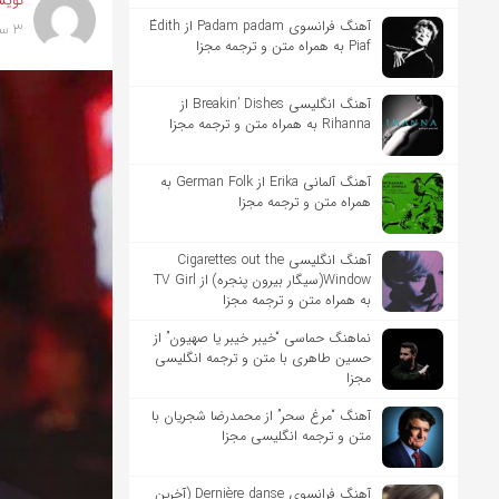
نویس
آهنگ فرانسوی Padam padam از Édith
3 سال پیش
Piaf به همراه متن و ترجمه مجزا
آهنگ انگلیسی Breakin’ Dishes از
Rihanna به همراه متن و ترجمه مجزا
آهنگ آلمانی Erika از German Folk به
همراه متن و ترجمه مجزا
آهنگ انگلیسی Cigarettes out the
Window(سیگار بیرون پنجره) از TV Girl
به همراه متن و ترجمه مجزا
نماهنگ حماسی “خیبر خیبر یا صهیون” از
حسین طاهری با متن و ترجمه انگلیسی
مجزا
آهنگ “مرغ سحر” از محمدرضا شجریان با
متن و ترجمه انگلیسی مجزا
آهنگ فرانسوی Dernière danse (آخرین