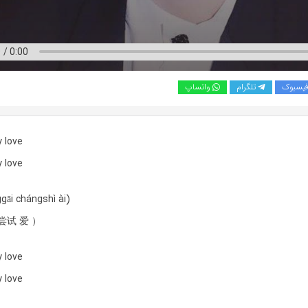
یسبوک
تلگرام
واتساپ
 love
 love
gāi chángshì ài)
尝试 爱 ）
 love
 love