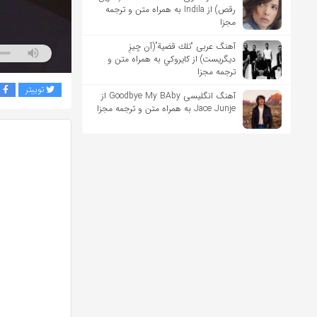
رقص) از Indila به همراه متن و ترجمه
مجزا
آهنگ عربی “تلك قضية”(آن چیزِ
دیگریست) از كايروكي به همراه متن و
ترجمه مجزا
توییتر
ف
آهنگ انگلیسی Goodbye My BAby از
Jace Junje به همراه متن و ترجمه مجزا