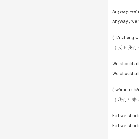
Anyway, we’ 
Anyway , we 
( fǎnzhèng 
（ 反正 我们
We should all
We should all
( wǒmen shēn
（ 我们 生来 
But we should
But we should