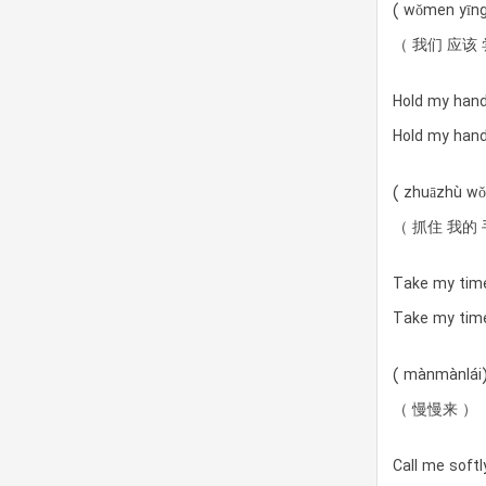
( wǒmen yīng
（ 我们 应该 
Hold my han
Hold my han
( zhuāzhù wǒ
（ 抓住 我的 
Take my tim
Take my tim
( mànmànlái
（ 慢慢来 ）
Call me soft