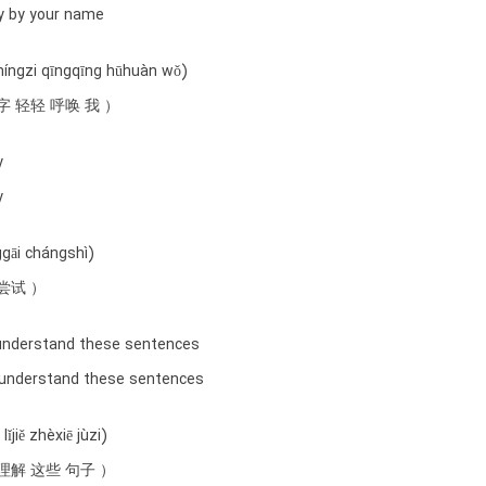
ly by your name
míngzi qīngqīng hūhuàn wǒ)
字 轻轻 呼唤 我 ）
y
y
gāi chángshì)
尝试 ）
 understand these sentences
a understand these sentences
lǐjiě zhèxiē jùzi)
理解 这些 句子 ）