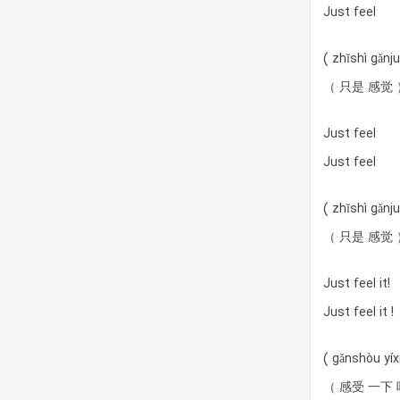
Just feel
( zhǐshì gǎnj
（ 只是 感觉 
Just feel
Just feel
( zhǐshì gǎnj
（ 只是 感觉 
Just feel it!
Just feel it !
( gǎnshòu yíx
（ 感受 一下 