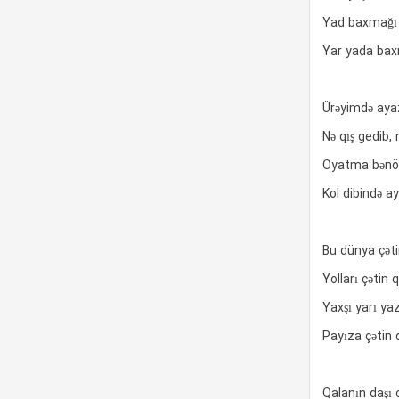
Yad baxmağı 
Yar yada bax
Ürəyimdə ayaz
Nə qış gedib, 
Oyatma bənöş
Kol dibində a
Bu dünya çəti
Yolları çətin 
Yaxşı yarı ya
Payıza çətin 
Qalanın daşı 