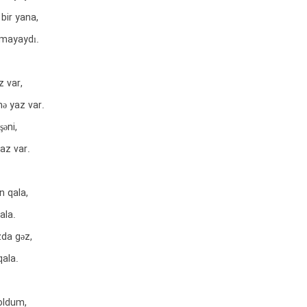
bir yana,
mayaydı.
 var,
nə yaz var.
əni,
yaz var.
n qala,
qala.
zda gəz,
qala.
oldum,