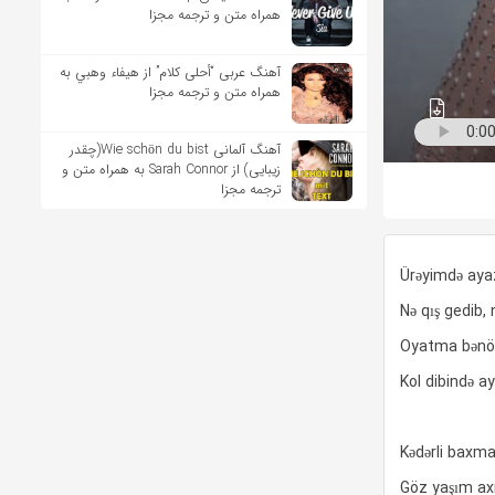
همراه متن و ترجمه مجزا
آهنگ عربی “أحلى كلام” از هيفاء وهبي به
همراه متن و ترجمه مجزا
آهنگ آلمانی Wie schön du bist(چقدر
زیبایی) از Sarah Connor به همراه متن و
ترجمه مجزا
Ürəyimdə ayaz
Nə qış gedib, 
Oyatma bənöş
Kol dibində a
Kədərli baxma
Göz yaşım a