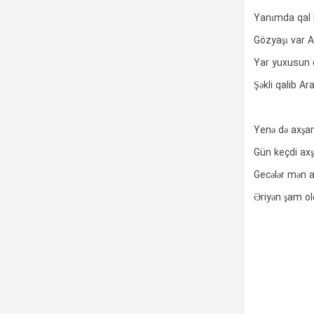
Yanımda qal 
Gözyaşı var 
Yar yuxusun d
Şəkli qalib Ar
Yenə də axşa
Gün keçdi ax
Gecələr mən a
Əriyən şam o