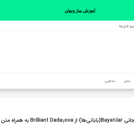
آموزش ساز ویولن
و فایل‌‎ها
سایر
مذهبی
آهنگ آذربایجانی Bayatılar(بایاتی‌ها) از t Dadaşova