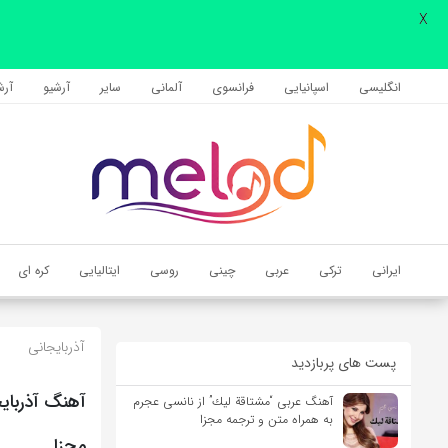
X
اشتراک گذاری
با استفاده از روش‌های زیر می‌توانید این صفحه را با دوستان خود به
انگلیسی
اسپانیایی
فرانسوی
آلمانی
سایر
آرشیو
آرشی
اشتراک بگذارید.
کپی لینک
ایرانی
ترکی
عربی
چینی
روسی
ایتالیایی
کره ای
آذربایجانی
پست های پربازدید
آهنگ عربی “مشتاقة لیك” از نانسی عجرم
به همراه متن و ترجمه مجزا
مجزا