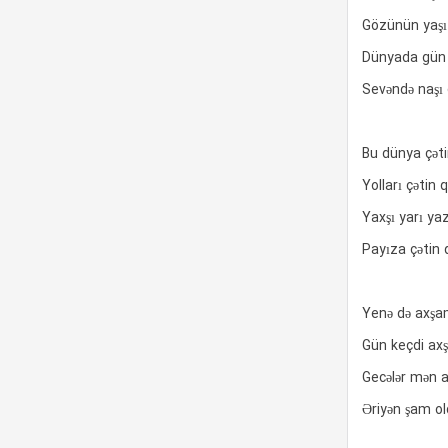
Gözünün yaşı
Dünyada gün
Sevəndə naşı
Bu dünya çəti
Yolları çətin 
Yaxşı yarı ya
Payıza çətin 
Yenə də axşa
Gün keçdi ax
Gecələr mən a
Əriyən şam o