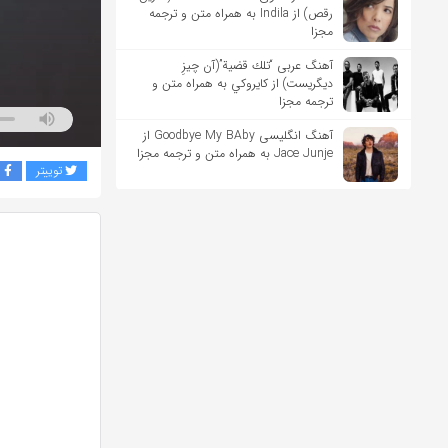
رقص) از Indila به همراه متن و ترجمه
مجزا
آهنگ عربی “تلك قضية”(آن چیزِ
دیگریست) از كايروكي به همراه متن و
ترجمه مجزا
آهنگ انگلیسی Goodbye My BAby از
Jace Junje به همراه متن و ترجمه مجزا
توییتر
ف