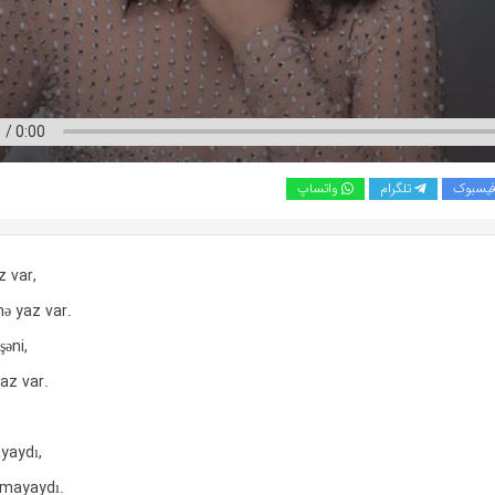
یسبوک
تلگرام
واتساپ
 var,
nə yaz var.
əni,
yaz var.
yaydı,
xmayaydı.