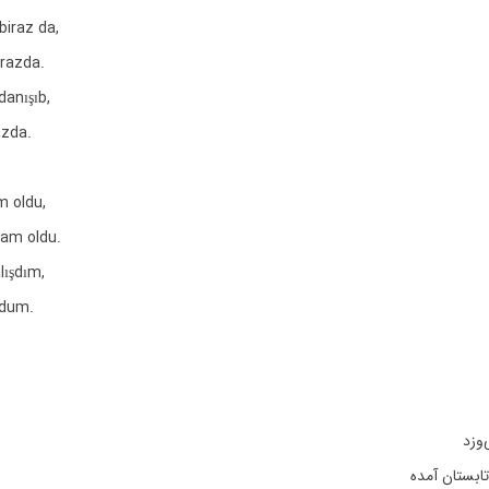
biraz da,
Arazda.
anışıb,
azda.
m oldu,
şam oldu.
lışdım,
ldum.
وزد
 تابستان آمده