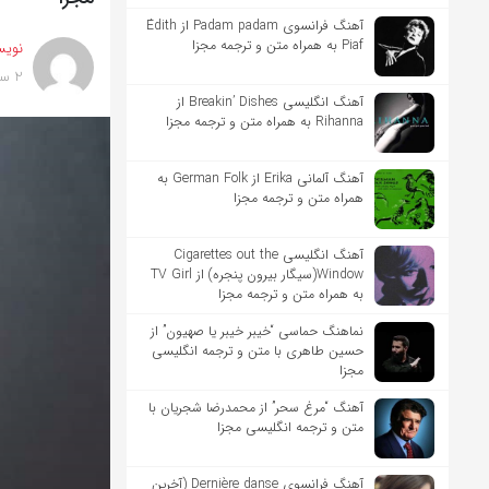
آهنگ فرانسوی Padam padam از Édith
Piaf به همراه متن و ترجمه مجزا
نویس
2 سال پیش
آهنگ انگلیسی Breakin’ Dishes از
Rihanna به همراه متن و ترجمه مجزا
آهنگ آلمانی Erika از German Folk به
همراه متن و ترجمه مجزا
آهنگ انگلیسی Cigarettes out the
Window(سیگار بیرون پنجره) از TV Girl
به همراه متن و ترجمه مجزا
نماهنگ حماسی “خیبر خیبر یا صهیون” از
حسین طاهری با متن و ترجمه انگلیسی
مجزا
آهنگ “مرغ سحر” از محمدرضا شجریان با
متن و ترجمه انگلیسی مجزا
آهنگ فرانسوی Dernière danse (آخرین