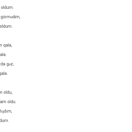
 oldum.
 görmədim,
 oldum.
n qala,
qala.
zda gəz,
qala.
m oldu,
şam oldu.
lışdım,
ldum.