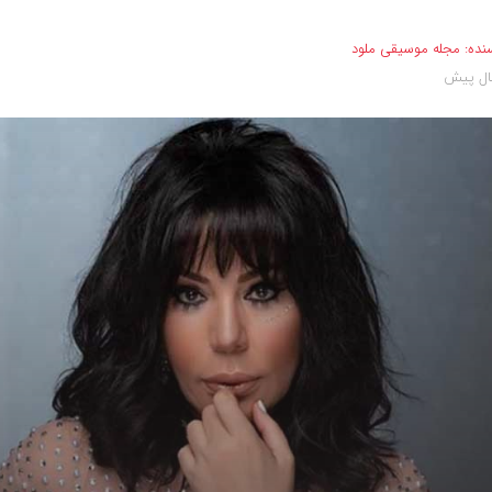
نده:
مجله موسیقی ملود