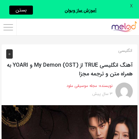
X
اشتراک
بستن
آموزش ساز ویولن
گذاری
با
استفاده
انگلیسی
0
از
روش‌های
آهنگ انگلیسی TRUE از My Demon (OST) و YOARI به
زیر
همراه متن و ترجمه مجزا
می‌توانید
نویسنده:
مجله موسیقی ملود
این
3 سال پیش
صفحه
را
با
دوستان
خود