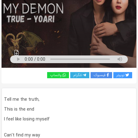
به
اشتراک
بگذارید.
کپی
لینک
توییتر
فیسبوک
تلگرام
واتساپ
Tell me the truth,
This is the end
I feel like losing myself
Can’t find my way