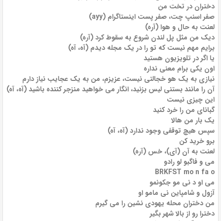
دختران در تخت من
صفر اسنپ چت، صفر پست اینستاگرام (ayy)
لعنت به حال و هوا (آره)
دیک من مثل پل لندن شروع به سقوط کرد (آره)
برایم مهم نیست که تو را در یک مجله دیدم (آه، آه)
یا اگر در تلویزیون هستید
اون یکی برام معنی نداره
نیازی به یک هو خجالتی نیست، عزیزم، من به یک عجایب نیاز دارم
آن را مانند بستنی لیس بزنید، انگار می خواهید منزجر کننده باشید (آه، آه)
این چیزی نیست
گبانای من را خرد کنید
یک بار من هالا
سپس هیچ توقفی وجود ندارد (آه، آه)
برو خرید کن
لعنت به آن (آی)، خس (آره)
می و فاگبو لو رادو
BRKFST mo n fa o
می او د نی مو جکونمو
آزول و شامپاین نی مامو او
من دختران محله یهودی نشین را می گیرم
دخترا رو از بالا شهر بگیر