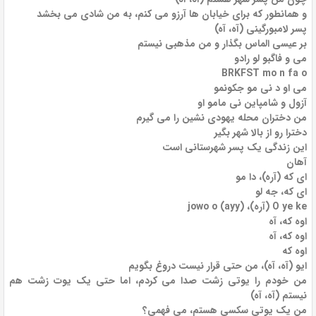
و همانطور که برای خیابان ها آرزو می کنم، به من شادی می بخشد
پسر لامبورگینی (آه، آه)
بر عیسی الماس بگذار و من مذهبی نیستم
می و فاگبو لو رادو
BRKFST mo n fa o
می او د نی مو جکونمو
آزول و شامپاین نی مامو او
من دختران محله یهودی نشین را می گیرم
دخترا رو از بالا شهر بگیر
این زندگی یک پسر شهرستانی است
آهان
ای که (آره)، دا مو
ای که، جه لو
O ye ke (آره)، jowo o (ayy)
اوه که، آه
اوه که، آه
اوه که
ایو (آه، آه)، من حتی قرار نیست دروغ بگویم
من خودم را یوتی زشت صدا می کردم، اما حتی یک یوت زشت هم
نیستم (آه، آه)
من یک یوتی سکسی هستم، می فهمی؟