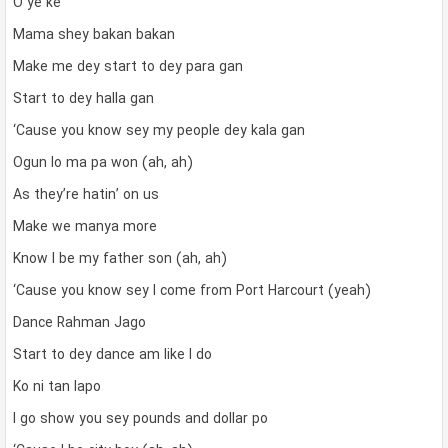
O ye ke
Mama shey bakan bakan
Make me dey start to dey para gan
Start to dey halla gan
‘Cause you know sey my people dey kala gan
Ogun lo ma pa won (ah, ah)
As they’re hatin’ on us
Make we manya more
Know I be my father son (ah, ah)
‘Cause you know sey I come from Port Harcourt (yeah)
Dance Rahman Jago
Start to dey dance am like I do
Ko ni tan lapo
I go show you sey pounds and dollar po