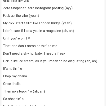
Girls inna my crib
Zero Snapchat, zero Instagram posting (ayy)
Fuck up the vibe (yeah)
My dick start fallin’ like London Bridge (yeah)
I don’t care if I saw you in a magazine (ah, ah)
Or if you’re on TV
That one don’t mean nothin’ to me
Don’t need a shy ho, baby, I need a freak
Lick it like ice cream, as if you mean to be disgusting (ah, ah)
It’s nothin’ o
Chop my gbana
Once I halla
Then no stoppin’ o (ah, ah)
Go shoppin’ o