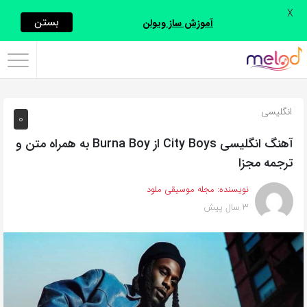
X
اشتراک
بستن
آموزش ساز ویولن
گذاری
با
استفاده
انگلیسی
0
از
روش‌های
آهنگ انگلیسی City Boys از Burna Boy به همراه متن و
زیر
ترجمه مجزا
می‌توانید
نویسنده:
مجله موسیقی ملود
این
3 سال پیش
صفحه
را
با
دوستان
خود