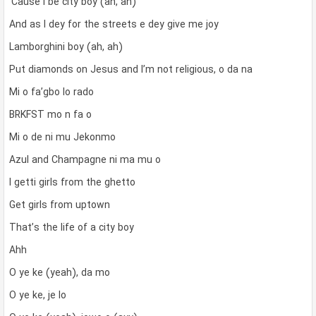
‘Cause I be city boy (ah, ah)
And as I dey for the streets e dey give me joy
Lamborghini boy (ah, ah)
Put diamonds on Jesus and I’m not religious, o da na
Mi o fa’gbo lo rado
BRKFST mo n fa o
Mi o de ni mu Jekonmo
Azul and Champagne ni ma mu o
I getti girls from the ghetto
Get girls from uptown
That’s the life of a city boy
Ahh
O ye ke (yeah), da mo
O ye ke, je lo