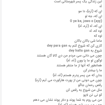
این زندگی یک پسر شهرستانی است
آه
ای که (آره)، دا مو
ای که، جه لو
O ye ke, jowo o (ayy)
ای که، آه (آره، آه)
اوه که، آه
اوه که
ماما شی باکان باکان
کاری کن که شروع کنم به dey para gan
شروع به dey halla gan
چون می دانی سی مردم من دی کالا گان هستند
اوگون لو ما پا وون (آه، آه)
همانطور که آنها از ما متنفر هستند
ما را بیشتر کن
بدان که من پسر پدرم هستم (آه، آه)
چون می دونی من از پورت هارکورت می آیم (آره)
رقص رحمان جاگو
مثل من شروع به رقص کن
کو نی تن لاپو
من می روم به شما پوند و دلار پوند نشان می دهم
چون من پسر شهر هستم (آه، آه)