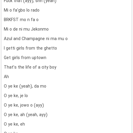
Fuck that (ayy), shh (yeah)
Mi o fa’gbo lo rado
BRKFST mo n fa o
Mi o de ni mu Jekonmo
Azul and Champagne ni ma mu o
I getti girls from the ghetto
Get girls from uptown
That’s the life of a city boy
Ah
O ye ke (yeah), da mo
O ye ke, je lo
O ye ke, jowo o (ayy)
O ye ke, ah (yeah, ayy)
O ye ke, eh