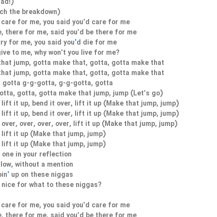
had!)
tch the breakdown)
 care for me, you said you’d care for me
, there for me, said you’d be there for me
cry for me, you said you
‘
d die for me
give to me, why won’t you live for me?
hat jump, gotta make that, gotta, gotta make that
hat jump, gotta make that, gotta, gotta make that
, gotta g-g-gotta, g-g-gotta, gotta
otta, gotta, gotta make that jump, jump (Let’s go)
 lift it up, bend it over, lift it up (Make that jump, jump)
 lift it up, bend it over, lift it up (Make that jump, jump)
 over, over, over, over, lift it up (Make that jump, jump)
 lift it up (Make that jump, jump)
 lift it up (Make that jump, jump)
 one in your reflection
llow, without a mention
pin
‘
up on these niggas
 nice for what to these niggas?
 care for me, you said you’d care for me
, there for me, said you’d be there for me