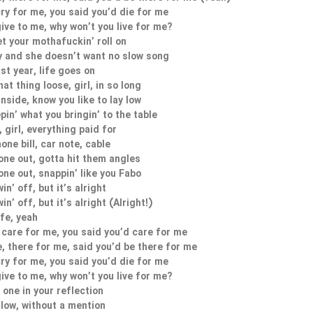
cry for me, you said you’d die for me
give to me, why won’t you live for me?
t your mothafuckin’ roll on
y and she doesn’t want no slow song
st year, life goes on
hat thing loose, girl, in so long
nside, know you like to lay low
pin’ what you bringin’ to the table
 girl, everything paid for
hone bill, car note, cable
one out, gotta hit them angles
one out, snappin’ like you Fabo
n’ off, but it’s alright
n’ off, but it’s alright (Alright!)
ife, yeah
 care for me, you said you’d care for me
, there for me, said you’d be there for me
cry for me, you said you’d die for me
give to me, why won’t you live for me?
 one in your reflection
llow, without a mention