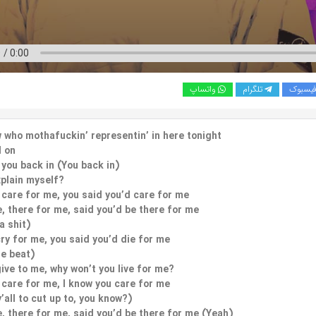
یسبوک
تلگرام
واتساپ
 who mothafuckin’ representin’ in here tonight
d on
’ you back in (You back in)
xplain myself?
 care for me, you said you’d care for me
, there for me, said you’d be there for me
a shit)
cry for me, you said you’d die for me
e beat)
give to me, why won’t you live for me?
 care for me, I know you care for me
’all to cut up to, you know?)
, there for me, said you’d be there for me (Yeah)