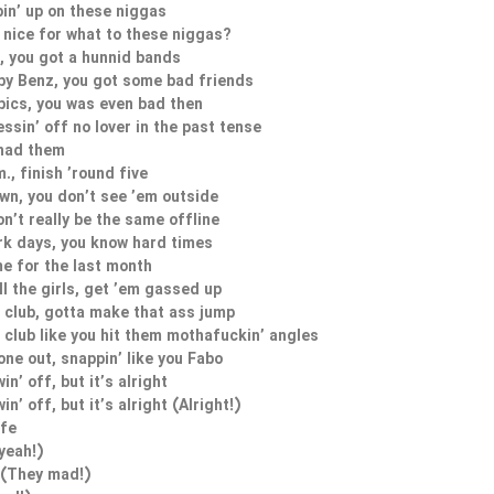
pin’ up on these niggas
 nice for what to these niggas?
, you got a hunnid bands
by Benz, you got some bad friends
pics, you was even bad then
essin’ off no lover in the past tense
 had them
., finish ’round five
wn, you don’t see ’em outside
on’t really be the same offline
k days, you know hard times
me for the last month
ll the girls, get ’em gassed up
e club, gotta make that ass jump
e club like you hit them mothafuckin’ angles
one out, snappin’ like you Fabo
n’ off, but it’s alright
n’ off, but it’s alright (Alright!)
ife
yeah!)
 (They mad!)