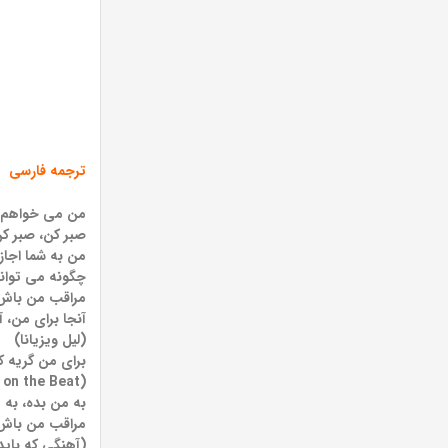
ترجمه فارسی
من می خواهم ب
صبر کن، صبر ک
من به شما اجاز
چگونه می توان
مراقب من باش،
آنجا برای من، 
(لیل ویزیانا)
برای من گریه ک
(Murda on the Beat)
به من بده، به 
مراقب من باش،
(آهنگی که باید 