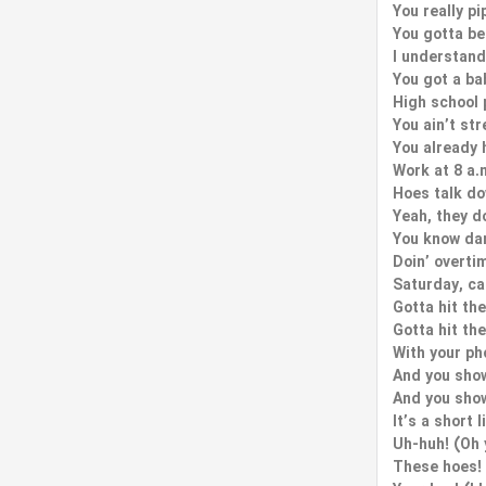
You really pi
You gotta be
I understand
You got a ba
High school 
You ain’t str
You already
Work at 8 a.m
Hoes talk do
Yeah, they d
You know dar
Doin’ overti
Saturday, ca
Gotta hit th
Gotta hit th
With your ph
And you showi
And you showi
It’s a short l
Uh-huh! (Oh 
These hoes!