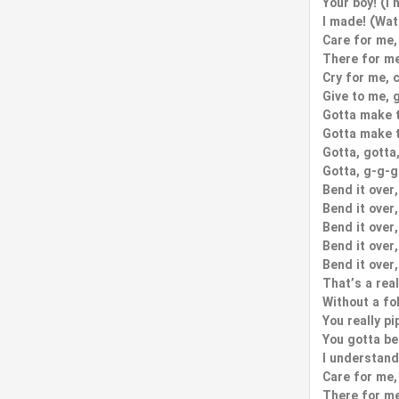
Your boy! (I 
I made! (Wa
Care for me,
There for me
Cry for me, 
Give to me, 
Gotta make t
Gotta make t
Gotta, gotta
Gotta, g-g-g
Bend it over,
Bend it over,
Bend it over,
Bend it over,
Bend it over,
That’s a real
Without a fo
You really pi
You gotta be
I understand
Care for me,
There for me