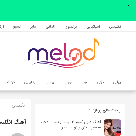
X
اشتراک گذاری
با استفاده از روش‌های زیر می‌توانید این صفحه را با دوستان خود به
انگلیسی
اسپانیایی
فرانسوی
آلمانی
سایر
آرشیو
آرشی
اشتراک بگذارید.
کپی لینک
ایرانی
ترکی
عربی
چینی
روسی
ایتالیایی
کره ای
انگلیسی
پست های پربازدید
آهنگ انگلیسی Nice For What از Drake به همراه مت
آهنگ عربی “مشتاقة لیك” از نانسی عجرم
به همراه متن و ترجمه مجزا