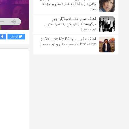
رقص) از Indila به همراه متن و ترجمه
مجزا
آهنگ عربی “تلك قضية”(آن چیزِ
دیگریست) از كايروكي به همراه متن و
ترجمه مجزا
توییتر
ف
آهنگ انگلیسی Goodbye My BAby از
Jace Junje به همراه متن و ترجمه مجزا