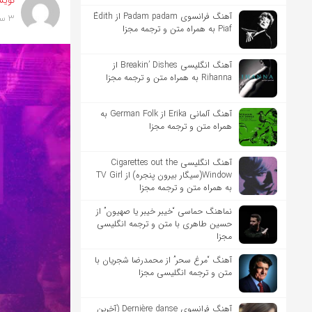
نویس
آهنگ فرانسوی Padam padam از Édith
3 سال پیش
Piaf به همراه متن و ترجمه مجزا
آهنگ انگلیسی Breakin’ Dishes از
Rihanna به همراه متن و ترجمه مجزا
آهنگ آلمانی Erika از German Folk به
همراه متن و ترجمه مجزا
آهنگ انگلیسی Cigarettes out the
Window(سیگار بیرون پنجره) از TV Girl
به همراه متن و ترجمه مجزا
نماهنگ حماسی “خیبر خیبر یا صهیون” از
حسین طاهری با متن و ترجمه انگلیسی
مجزا
آهنگ “مرغ سحر” از محمدرضا شجریان با
متن و ترجمه انگلیسی مجزا
آهنگ فرانسوی Dernière danse (آخرین