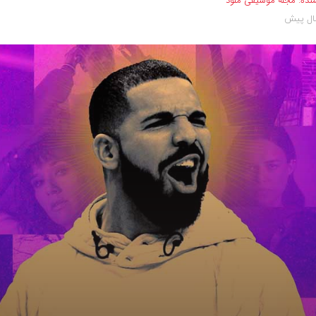
نده:
مجله موسیقی ملود