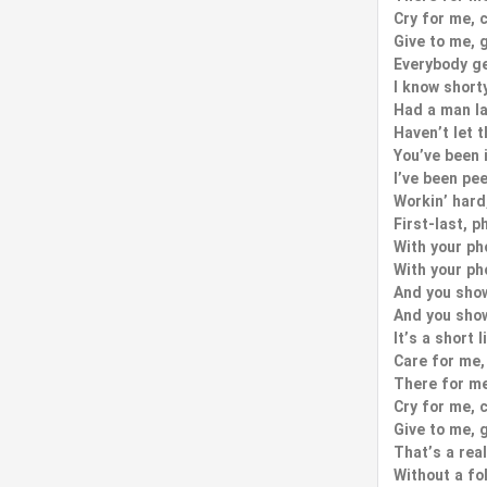
Cry for me, 
Give to me, 
Everybody ge
I know short
Had a man la
Haven’t let t
You’ve been i
I’ve been pee
Workin’ hard,
First-last, p
With your ph
With your ph
And you showi
And you showi
It’s a short l
Care for me,
There for me
Cry for me, 
Give to me, 
That’s a real
Without a fo