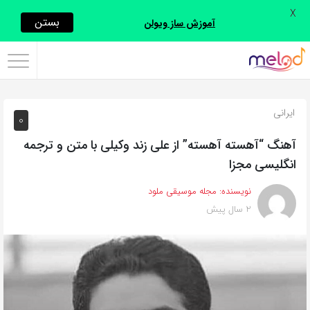
X
اشتراک
بستن
آموزش ساز ویولن
گذاری
با
استفاده
ایرانی
0
از
روش‌های
آهنگ “آهسته آهسته” از علی زند وکیلی با متن و ترجمه
زیر
انگلیسی مجزا
می‌توانید
نویسنده:
مجله موسیقی ملود
این
2 سال پیش
صفحه
را
با
دوستان
خود