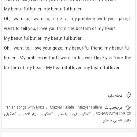
My beautiful butler, my beautiful butler…
Oh, I want to, I want to, forget all my problems with your gaze, I
want to tell you, I love you from the bottom of my heart
My beautiful butler, my beautiful butler…
Oh, I want to, I love your gaze, my beautiful friend, my beautiful
butler… My problem is that I want to tell you, I love you from the
bottom of my heart. My beautiful lover, my beautiful lover…
مجله ملود
برچسب‌ها:
,
,
Iranian songs with lyrics
Mazyar Fallahi
Mazyar Fallahi
,
,
,
SONGS WITH LYRICS
آهنگهای ایرانی با متن
آهنگهای مازیار فلاحی
آهنگهای
مازیار فلاحی با متن