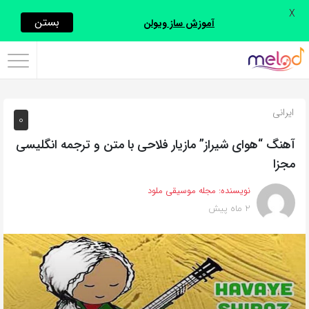
X
اشتراک
بستن
آموزش ساز ویولن
گذاری
با
استفاده
ایرانی
0
از
روش‌های
آهنگ “هوای شیراز” مازیار فلاحی با متن و ترجمه انگلیسی
زیر
مجزا
می‌توانید
نویسنده:
مجله موسیقی ملود
این
2 ماه پیش
صفحه
را
با
دوستان
خود