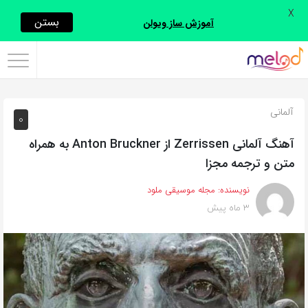
X
اشتراک
بستن
آموزش ساز ویولن
گذاری
با
استفاده
آلمانی
0
از
روش‌های
آهنگ آلمانی Zerrissen از Anton Bruckner به همراه
زیر
متن و ترجمه مجزا
می‌توانید
نویسنده:
مجله موسیقی ملود
این
3 ماه پیش
صفحه
را
با
دوستان
خود