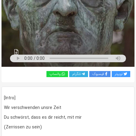
به
اشتراک
بگذارید.
کپی
لینک
توییتر
فیسبوک
تلگرام
واتساپ
[Intro]
Wir verschwenden unsre Zeit
Du schwörst, dass es dir reicht, mit mir
(Zerrissen zu sein)