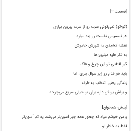
[قسمت ۲]
(تو-تو) نمی‌تونی سرت رو از سرت بیرون بیاری
هر تصمیمی نفست رو بند میاره
نقشه کشیدن یه شورش خاموش
یه فکر علیه میلیون‌ها
گیر افتادی تو این چرخ و فلک
باید هر قدم رو زیر سوال ببری، اما
زندگی یعنی انتخاب یه طرف
و یواش یواش داره برای تو خیلی سریع می‌چرخه
[پیش-همخوان]
و من خوشم میاد که چطور همه چیز آسون‌تر می‌شه، یه کم آسون‌تر
فقط به خاطر تو