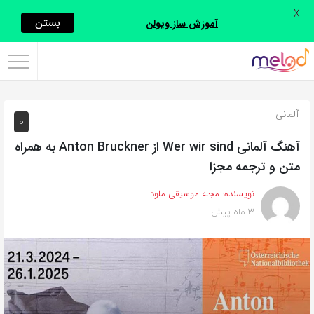
X
اشتراک
بستن
آموزش ساز ویولن
گذاری
با
استفاده
آلمانی
0
از
روش‌های
آهنگ آلمانی Wer wir sind از Anton Bruckner به همراه
زیر
متن و ترجمه مجزا
می‌توانید
نویسنده:
مجله موسیقی ملود
این
3 ماه پیش
صفحه
را
با
دوستان
خود