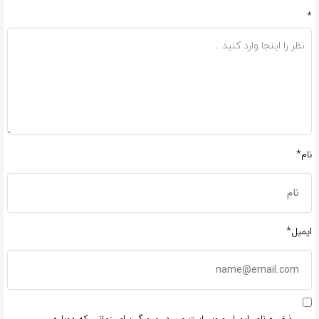
*
نام*
ایمیل*