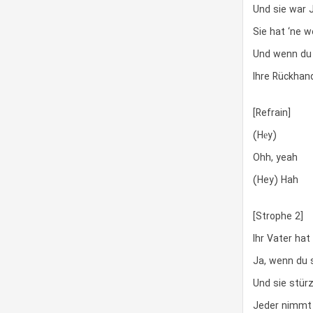
Und sie war
Sie hat ‘ne 
Und wenn du i
Ihre Rückhand
[Refrain]
(Hеy)
Ohh, yeah
(Hey) Hah
[Strophe 2]
Ihr Vater ha
Ja, wenn du s
Und sie stürz
Jeder nimmt s