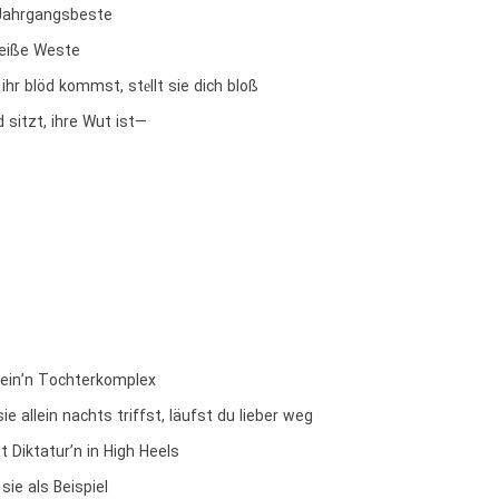
 Jahrgangsbeste
weiße Weste
hr blöd kommst, stеllt sie dich bloß
 sitzt, ihre Wut ist—
t ein’n Tochterkomplex
ie allein nachts triffst, läufst du lieber weg
t Diktatur’n in High Heels
ie als Beispiel