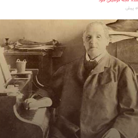
نده:
مجله موسیقی ملود