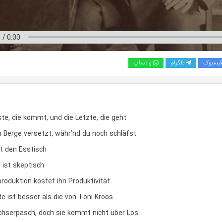
یسبوک
تلگرام
واتساپ
rste, die kommt, und die Letzte, die geht
n Berge versetzt, währ’nd du noch schläfst
llt den Esstisch
 ist skeptisch
roduktion kostet ihn Produktivität
e ist besser als die von Toni Kroos
echserpasch, doch sie kommt nicht über Los