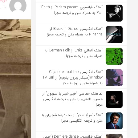
نویس
آهنگ فرانسوی Padam padam از Édith
3 ماه پیش
Piaf به همراه متن و ترجمه مجزا
آهنگ انگلیسی Breakin’ Dishes از
Rihanna به همراه متن و ترجمه مجزا
آهنگ آلمانی Erika از German Folk به
همراه متن و ترجمه مجزا
آهنگ انگلیسی Cigarettes out the
Window(سیگار بیرون پنجره) از TV Girl
به همراه متن و ترجمه مجزا
نماهنگ حماسی “خیبر خیبر یا صهیون” از
حسین طاهری با متن و ترجمه انگلیسی
مجزا
آهنگ “مرغ سحر” از محمدرضا شجریان با
متن و ترجمه انگلیسی مجزا
آهنگ فرانسوی Dernière danse (آخرین