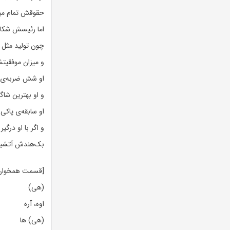
حقوقش تمام میز 
اما رئیسش شک
چون تولید مثل ا
و میزان موفقیت
او شش ضربه‌ی بی‌نظیر
و او بهترین شا
او سابقه‌ی پاکی 
و اگر با او درگی
بک‌هندش آتش
[قسمت همخوان
(هی)
اوه، آره
(هی) ها