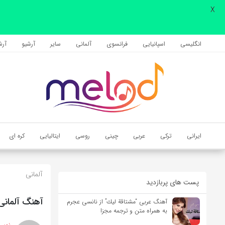
X
اشتراک گذاری
با استفاده از روش‌های زیر می‌توانید این صفحه را با دوستان خود به
انگلیسی
اسپانیایی
فرانسوی
آلمانی
سایر
آرشیو
آرشی
اشتراک بگذارید.
کپی لینک
ایرانی
ترکی
عربی
چینی
روسی
ایتالیایی
کره ای
آلمانی
پست های پربازدید
آهنگ آلمانی Tochterkomplex از Anton Bruckner به همراه متن و ترجم
آهنگ عربی “مشتاقة لیك” از نانسی عجرم
به همراه متن و ترجمه مجزا