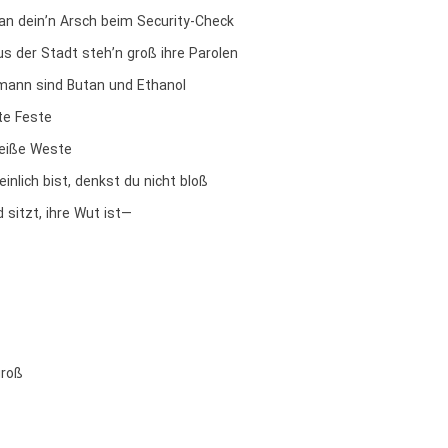
 an dein’n Arsch beim Security-Check
s der Stadt steh’n groß ihre Parolen
hmann sind Butan und Ethanol
ute Feste
eiße Weste
einlich bist, denkst du nicht bloß
 sitzt, ihre Wut ist—
groß