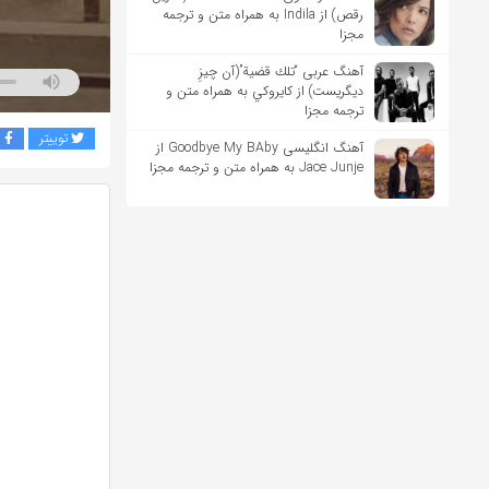
رقص) از Indila به همراه متن و ترجمه
مجزا
آهنگ عربی “تلك قضية”(آن چیزِ
دیگریست) از كايروكي به همراه متن و
ترجمه مجزا
توییتر
ف
آهنگ انگلیسی Goodbye My BAby از
Jace Junje به همراه متن و ترجمه مجزا