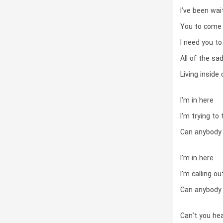
I’ve been wai
You to come
I need you to
All of the sa
Living inside
I’m in here
I’m trying to
Can anybody 
I’m in here
I’m calling o
Can anybody 
Can’t you hea