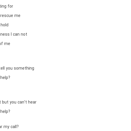
ting for
 rescue me
 hold
dness I can not
 of me
 tell you something
help?
ut but you can’t hear
help?
r my call?