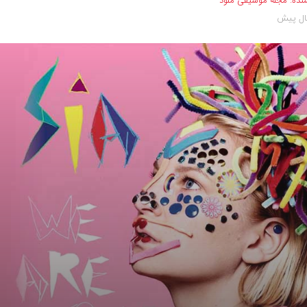
نده:
مجله موسیقی ملود