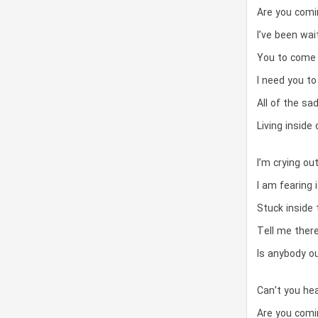
Are you comi
I’ve been wai
You to come
I need you to
All of the sa
Living inside
I’m crying ou
I am fearing i
Stuck inside 
Tell me ther
Is anybody ou
Can’t you hea
Are you comi