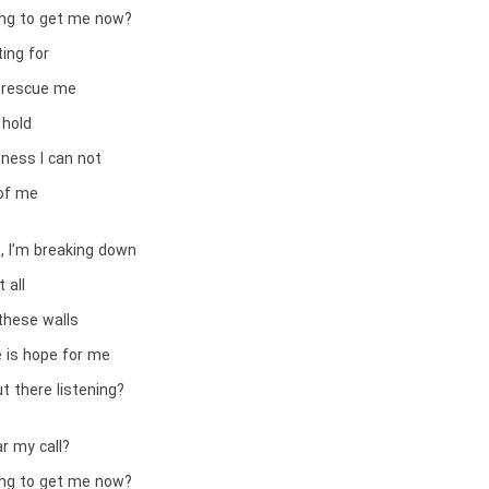
ng to get me now?
ting for
 rescue me
 hold
dness I can not
 of me
t, I’m breaking down
t all
these walls
e is hope for me
t there listening?
r my call?
ng to get me now?