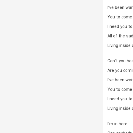
I’ve been wai
You to come
I need you to
All of the sa
Living inside
Can’t you hea
Are you comi
I’ve been wai
You to come
I need you to
Living inside
I’m in here