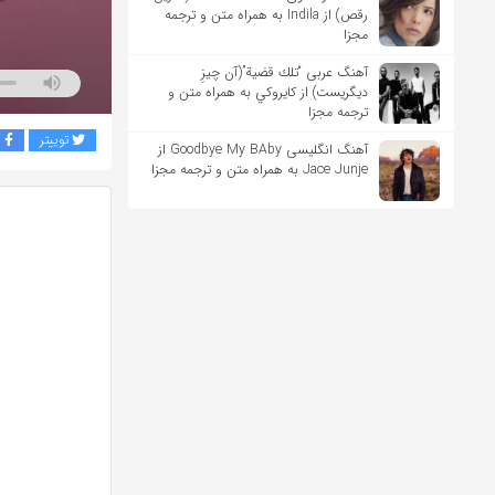
رقص) از Indila به همراه متن و ترجمه
مجزا
آهنگ عربی “تلك قضية”(آن چیزِ
دیگریست) از كايروكي به همراه متن و
ترجمه مجزا
توییتر
ف
آهنگ انگلیسی Goodbye My BAby از
Jace Junje به همراه متن و ترجمه مجزا