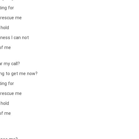
ting for
 rescue me
 hold
dness I can not
 of me
r my call?
ng to get me now?
ting for
 rescue me
 hold
 of me