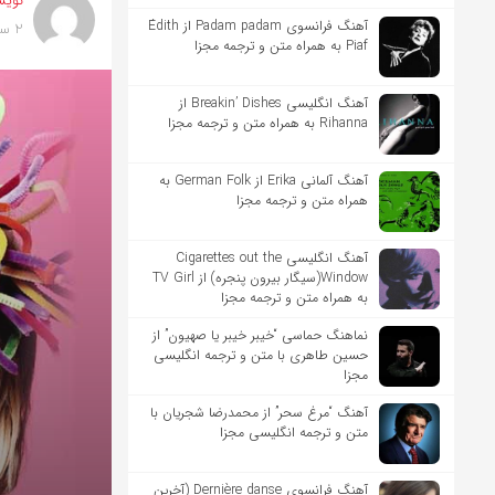
نویس
آهنگ فرانسوی Padam padam از Édith
2 سال پیش
Piaf به همراه متن و ترجمه مجزا
آهنگ انگلیسی Breakin’ Dishes از
Rihanna به همراه متن و ترجمه مجزا
آهنگ آلمانی Erika از German Folk به
همراه متن و ترجمه مجزا
آهنگ انگلیسی Cigarettes out the
Window(سیگار بیرون پنجره) از TV Girl
به همراه متن و ترجمه مجزا
نماهنگ حماسی “خیبر خیبر یا صهیون” از
حسین طاهری با متن و ترجمه انگلیسی
مجزا
آهنگ “مرغ سحر” از محمدرضا شجریان با
متن و ترجمه انگلیسی مجزا
آهنگ فرانسوی Dernière danse (آخرین