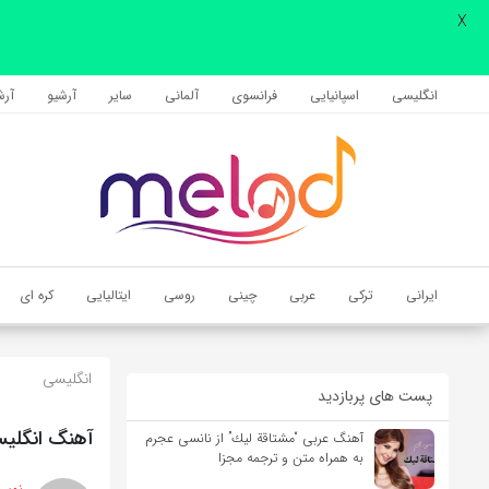
X
اشتراک گذاری
با استفاده از روش‌های زیر می‌توانید این صفحه را با دوستان خود به
انگلیسی
اسپانیایی
فرانسوی
آلمانی
سایر
آرشیو
آرشی
اشتراک بگذارید.
کپی لینک
ایرانی
ترکی
عربی
چینی
روسی
ایتالیایی
کره ای
انگلیسی
پست های پربازدید
آهنگ انگلیسی I’m in Here از Sia به همراه متن
آهنگ عربی “مشتاقة لیك” از نانسی عجرم
به همراه متن و ترجمه مجزا