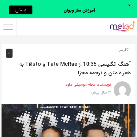
X
اشتراک
بستن
آموزش ساز ویولن
گذاری
با
استفاده
انگلیسی
0
از
روش‌های
آهنگ انگلیسی 10:35 از Tate McRae و Tiësto به
زیر
همراه متن و ترجمه مجزا
می‌توانید
نویسنده:
مجله موسیقی ملود
این
3 سال پیش
صفحه
را
با
دوستان
خود