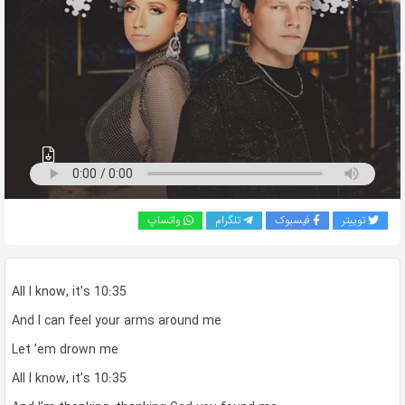
به
اشتراک
بگذارید.
کپی
لینک
توییتر
فیسبوک
تلگرام
واتساپ
All I know, it’s 10:35
And I can feel your arms around me
Let ’em drown me
All I know, it’s 10:35