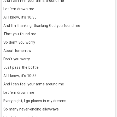
And I can feel your arms around me
Let ’em drown me
All I know, it’s 10:35
And I
‘
m thanking, thanking God you found me
That you found me
So don’t you worry
About tomorrow
Don’t you worry
Just pass the bottle
All I know, it’s 10:35
And I can feel your arms around me
Let ’em drown me
Every night, I go places in my dreams
So many never-ending alleyways