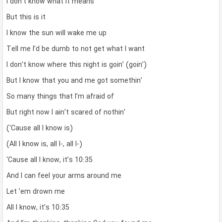
I don’t know what it means
But this is it
I know the sun will wake me up
Tell me I’d be dumb to not get what I want
I don’t know where this night is goin’ (goin’)
But I know that you and me got somethin’
So many things that I’m afraid of
But right now I ain’t scared of nothin’
(‘Cause all I know is)
(All I know is, all I-, all I-)
‘Cause all I know, it’s 10:35
And I can feel your arms around me
Let ’em drown me
All I know, it’s 10:35