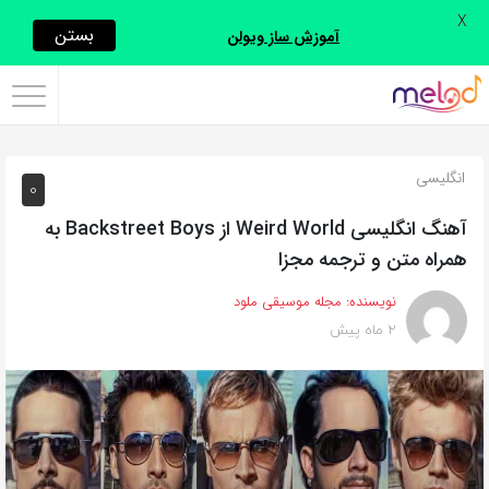
X
اشتراک
بستن
آموزش ساز ویولن
گذاری
با
استفاده
انگلیسی
0
از
روش‌های
آهنگ انگلیسی Weird World از Backstreet Boys به
زیر
همراه متن و ترجمه مجزا
می‌توانید
نویسنده:
مجله موسیقی ملود
این
2 ماه پیش
صفحه
را
با
دوستان
خود