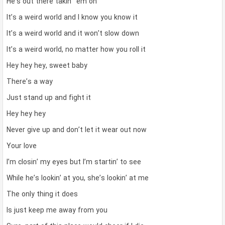
He’s out there takin’ ’em on
It’s a weird world and I know you know it
It’s a weird world and it won’t slow down
It’s a weird world, no matter how you roll it
Hey hey hey, sweet baby
There’s a way
Just stand up and fight it
Hey hey hey
Never give up and don’t let it wear out now
Your love
I’m closin’ my eyes but I’m startin’ to see
While he’s lookin’ at you, she’s lookin’ at me
The only thing it does
Is just keep me away from you