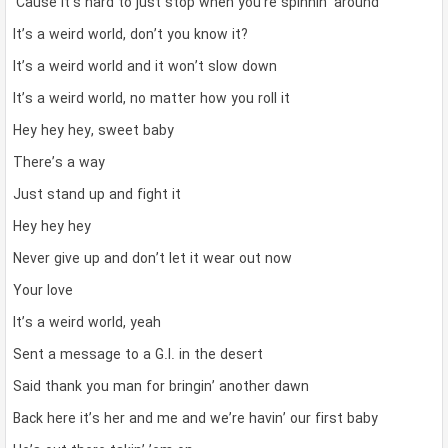
‘Cause it’s hard to just stop when you’re spinnin’ around
It’s a weird world, don’t you know it?
It’s a weird world and it won’t slow down
It’s a weird world, no matter how you roll it
Hey hey hey, sweet baby
There’s a way
Just stand up and fight it
Hey hey hey
Never give up and don’t let it wear out now
Your love
It’s a weird world, yeah
Sent a message to a G.I. in the desert
Said thank you man for bringin’ another dawn
Back here it’s her and me and we’re havin’ our first baby