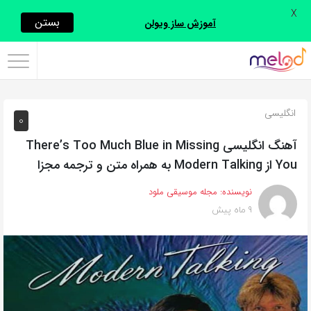
X
اشتراک
بستن
آموزش ساز ویولن
گذاری
با
استفاده
انگلیسی
0
از
روش‌های
آهنگ انگلیسی There’s Too Much Blue in Missing
زیر
You از Modern Talking به همراه متن و ترجمه مجزا
می‌توانید
نویسنده:
مجله موسیقی ملود
این
9 ماه پیش
صفحه
را
با
دوستان
خود