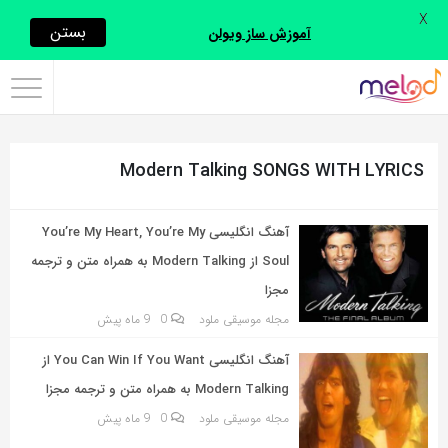
X
اشتراک
بستن
آموزش ساز ویولن
گذاری
با
استفاده
Modern Talking SONGS WITH LYRICS
از
روش‌های
زیر
آهنگ انگلیسی You’re My Heart, You’re My
می‌توانید
Soul از Modern Talking به همراه متن و ترجمه
این
مجزا
صفحه
مجله موسیقی ملود
0
9 ماه پیش
را
آهنگ انگلیسی You Can Win If You Want از
با
Modern Talking به همراه متن و ترجمه مجزا
دوستان
مجله موسیقی ملود
0
9 ماه پیش
خود