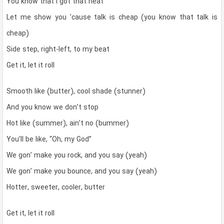
You know that I got that heat
Let me show you ’cause talk is cheap (you know that talk is
cheap)
Side step, right-left, to my beat
Get it, let it roll
Smooth like (butter), cool shade (stunner)
And you know we don’t stop
Hot like (summer), ain’t no (bummer)
You’ll be like, “Oh, my God”
We gon’ make you rock, and you say (yeah)
We gon’ make you bounce, and you say (yeah)
Hotter, sweeter, cooler, butter
Get it, let it roll