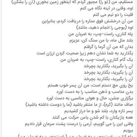
مستقیم، من (تو را) مجبور کردم که اینطور زمین بخوری (آن را بشکن)
اوه، وقتی در آینه نگاه می کنم
قلبت را دو نیم می کنم
من آن درخشش فوق ستاره را دریافت کردم، بنابراین
اوه (بوجی را انجام دهید، مانند)
پله کناری، راست-چپ، به ضربان من
بلند مثل ماه، با من سنگ کن، عزیزم
بدان که من آن گرما را گرفتم
بگذارید به شما نشان دهم زیرا صحبت کردن ارزان است
یک گام کناری، راست-چپ، به ضربان من
آن را بگیرید، بگذارید بچرخد
آن را بگیرید، بگذارید بچرخد
آن را بگیرید، بگذارید بچرخد
یخ روی مچ دستم است، من آن پسر خوب هستم
بدن مناسب و ذهن مناسب را به دست آورد
برگزاری جشن، حال و هوای مناسبی به دست آورد
صاف مانند (کره)، از ما متنفر باشید (ما را دوست داشته باشید)
پسر تازه وارد، بلند شو و ما دراز کشیدیم
همه بازیکنان با کم شدن باس حرکت می کنند
وقتی این را می گوییم، آرمی را درست پشت سرمان قرار دادیم
برویم
پله کناری، راست-چپ، به ضربان من (راست-چپ، به ضربان من)