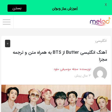
X
اشتراک
بستن
آموزش ساز ویولن
گذاری
با
استفاده
انگلیسی
0
از
روش‌های
آهنگ انگلیسی Butter از BTS به همراه متن و ترجمه
زیر
مجزا
می‌توانید
نویسنده:
مجله موسیقی ملود
این
2 سال پیش
صفحه
را
با
دوستان
خود