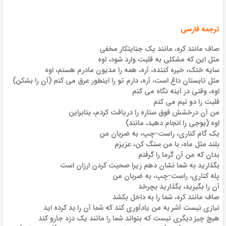
ترجمه فارسی
صاف مانند کره، مانند یک جنایتکار مخفی
مثل این که مشکلی به قلبت وارد شود، اوه
سایه خنک، خیره کننده، آره، همه را مدیون مادرم هستم، اوه
مثل تابستان داغ است، آره، دارم تو را اینطور عرق می کنم (آن را بشکن)
اوه، وقتی در آینه نگاه می کنم
قلبت را دو نیم می کنم
من آن درخشش فوق ستاره را دریافت کردم، بنابراین
اوه (بوجی را انجام دهید، مانند)
یک گام کناری، راست-چپ، به ضربان من
بلند مثل ماه، با من سنگ کن، عزیزم
بدان که من آن گرما را گرفتم
بگذارید به شما نشان دهم زیرا صحبت کردن ارزان است
پله کناری، راست-چپ، به ضربان من
آن را بگیرید، بگذارید بچرخد
صاف مانند کره، شما را به داخل بکشد
نیازی نیست آشر به من یادآوری کند که شما آن را بد کرده اید
هیچ چیز دیگری نیست که بتواند شما را مانند یک دزد جارو کند