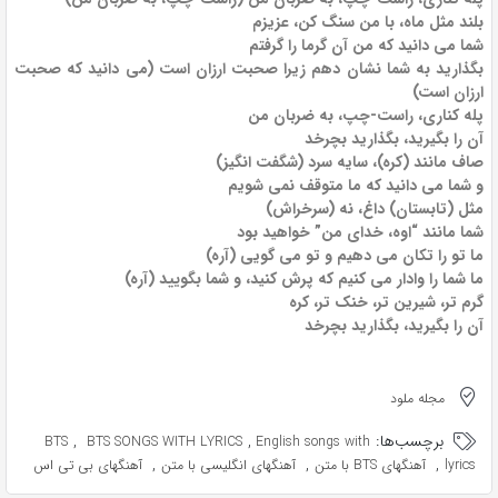
بلند مثل ماه، با من سنگ کن، عزیزم
شما می دانید که من آن گرما را گرفتم
بگذارید به شما نشان دهم زیرا صحبت ارزان است (می دانید که صحبت
ارزان است)
پله کناری، راست-چپ، به ضربان من
آن را بگیرید، بگذارید بچرخد
صاف مانند (کره)، سایه سرد (شگفت انگیز)
و شما می دانید که ما متوقف نمی شویم
مثل (تابستان) داغ، نه (سرخراش)
شما مانند “اوه، خدای من” خواهید بود
ما تو را تکان می دهیم و تو می گویی (آره)
ما شما را وادار می کنیم که پرش کنید، و شما بگویید (آره)
گرم تر، شیرین تر، خنک تر، کره
آن را بگیرید، بگذارید بچرخد
مجله ملود
برچسب‌ها:
,
,
BTS
BTS SONGS WITH LYRICS
English songs with
,
,
,
lyrics
آهنگهای BTS با متن
آهنگهای انگلیسی با متن
آهنگهای بی تی اس