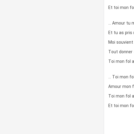
Et toi mon f
… Amour tu m’
Et tu as pri
Moi souvient 
Tout donner 
Toi mon fol 
… Toi mon fo
Amour mon f
Toi mon fol 
Et toi mon f