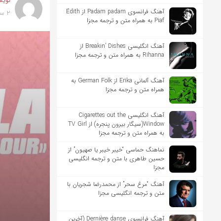
نویس
آهنگ فرانسوی Padam padam از Édith
2 سال پیش
Piaf به همراه متن و ترجمه مجزا
آهنگ انگلیسی Breakin’ Dishes از
Rihanna به همراه متن و ترجمه مجزا
آهنگ آلمانی Erika از German Folk به
همراه متن و ترجمه مجزا
آهنگ انگلیسی Cigarettes out the
Window(سیگار بیرون پنجره) از TV Girl
به همراه متن و ترجمه مجزا
نماهنگ حماسی “خیبر خیبر یا صهیون” از
حسین طاهری با متن و ترجمه انگلیسی
مجزا
آهنگ “مرغ سحر” از محمدرضا شجریان با
متن و ترجمه انگلیسی مجزا
آهنگ فرانسوی Dernière danse (آخرین