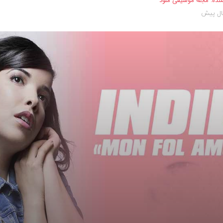
نده:
مجله موسیقی ملود