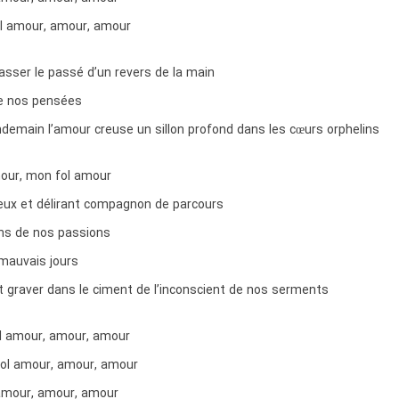
ol amour, amour, amour
asser le passé d’un revers de la main
de nos pensées
ndemain l’amour creuse un sillon profond dans les cœurs orphelins
our, mon fol amour
eux et délirant compagnon de parcours
ns de nos passions
mauvais jours
t graver dans le ciment de l’inconscient de nos serments
l amour, amour, amour
ol amour, amour, amour
amour, amour, amour