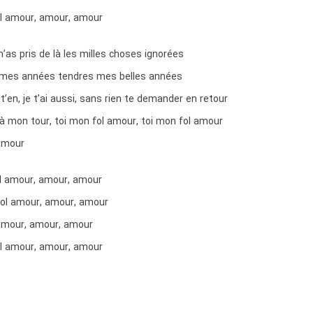
ol amour, amour, amour
as pris de là les milles choses ignorées
s mes années tendres mes belles années
t’en, je t’ai aussi, sans rien te demander en retour
à mon tour, toi mon fol amour, toi mon fol amour
amour
l amour, amour, amour
ol amour, amour, amour
amour, amour, amour
ol amour, amour, amour