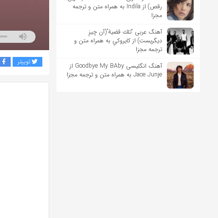
رقص) از Indila به همراه متن و ترجمه
مجزا
آهنگ عربی “تلك قضية”(آن چیزِ
دیگریست) از كايروكي به همراه متن و
ترجمه مجزا
توییتر
ف
آهنگ انگلیسی Goodbye My BAby از
Jace Junje به همراه متن و ترجمه مجزا