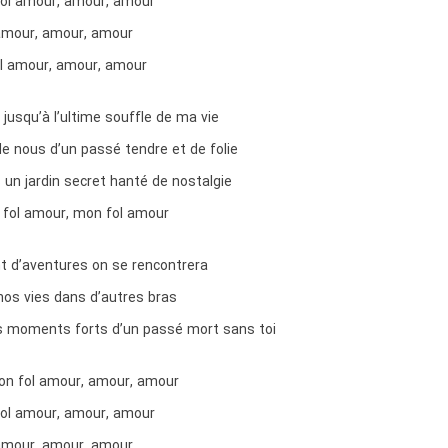
ol amour, amour, amour
amour, amour, amour
ol amour, amour, amour
 jusqu’à l’ultime souffle de ma vie
e nous d’un passé tendre et de folie
n jardin secret hanté de nostalgie
 fol amour, mon fol amour
ant d’aventures on se rencontrera
nos vies dans d’autres bras
les moments forts d’un passé mort sans toi
on fol amour, amour, amour
ol amour, amour, amour
amour, amour, amour