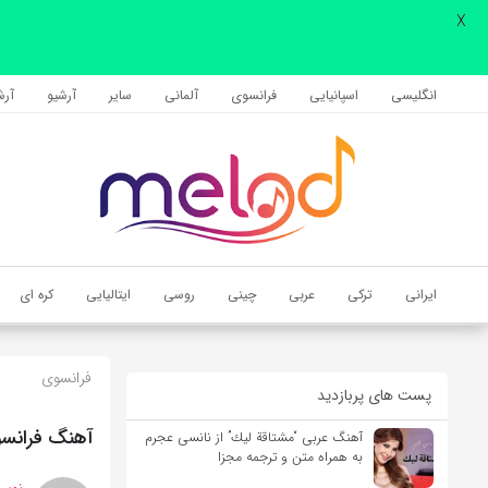
X
اشتراک گذاری
با استفاده از روش‌های زیر می‌توانید این صفحه را با دوستان خود به
انگلیسی
اسپانیایی
فرانسوی
آلمانی
سایر
آرشیو
آرشی
اشتراک بگذارید.
کپی لینک
ایرانی
ترکی
عربی
چینی
روسی
ایتالیایی
کره ای
فرانسوی
پست های پربازدید
آهنگ فرانسوی Mon fol amour از Indila به همراه مت
آهنگ عربی “مشتاقة لیك” از نانسی عجرم
به همراه متن و ترجمه مجزا