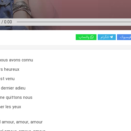
یسبوک
تلگرام
واتساپ
nous avons connu
rs heureux
st venu
 dernier adieu
me quittons nous
er les yeux
l amour, amour, amour