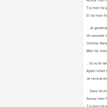
Amour mon f
Toi mon fol 
Et toi mon f
… Je garderai
Un souvenir d
Comme dans u
Mon fol, mon
… Ici ou là t
Ayant refait 
Je revivrai 
… Sans toi m
Amour mon f
Toi mon fol 