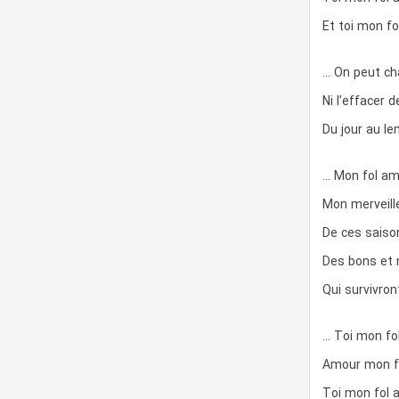
Et toi mon f
… On peut ch
Ni l’effacer 
Du jour au le
… Mon fol am
Mon merveill
De ces saiso
Des bons et 
Qui survivron
… Toi mon fo
Amour mon f
Toi mon fol 