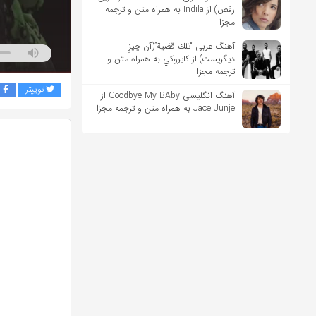
رقص) از Indila به همراه متن و ترجمه
مجزا
آهنگ عربی “تلك قضية”(آن چیزِ
دیگریست) از كايروكي به همراه متن و
ترجمه مجزا
توییتر
ف
آهنگ انگلیسی Goodbye My BAby از
Jace Junje به همراه متن و ترجمه مجزا