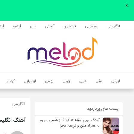
X
اشتراک گذاری
با استفاده از روش‌های زیر می‌توانید این صفحه را با دوستان خود به
انگلیسی
اسپانیایی
فرانسوی
آلمانی
سایر
آرشیو
آرشی
اشتراک بگذارید.
کپی لینک
ایرانی
ترکی
عربی
چینی
روسی
ایتالیایی
کره ای
انگلیسی
پست های پربازدید
آهنگ انگلیسی i love you از Billie Eilish به همراه م
آهنگ عربی “مشتاقة لیك” از نانسی عجرم
به همراه متن و ترجمه مجزا