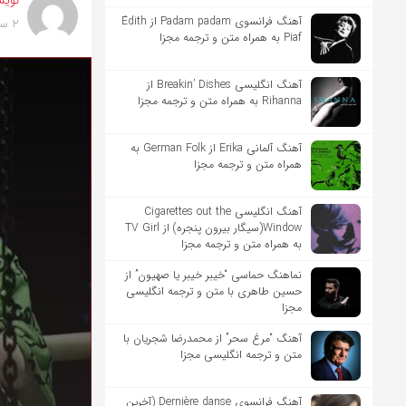
نویس
آهنگ فرانسوی Padam padam از Édith
2 سال پیش
Piaf به همراه متن و ترجمه مجزا
آهنگ انگلیسی Breakin’ Dishes از
Rihanna به همراه متن و ترجمه مجزا
آهنگ آلمانی Erika از German Folk به
همراه متن و ترجمه مجزا
آهنگ انگلیسی Cigarettes out the
Window(سیگار بیرون پنجره) از TV Girl
به همراه متن و ترجمه مجزا
نماهنگ حماسی “خیبر خیبر یا صهیون” از
حسین طاهری با متن و ترجمه انگلیسی
مجزا
آهنگ “مرغ سحر” از محمدرضا شجریان با
متن و ترجمه انگلیسی مجزا
آهنگ فرانسوی Dernière danse (آخرین