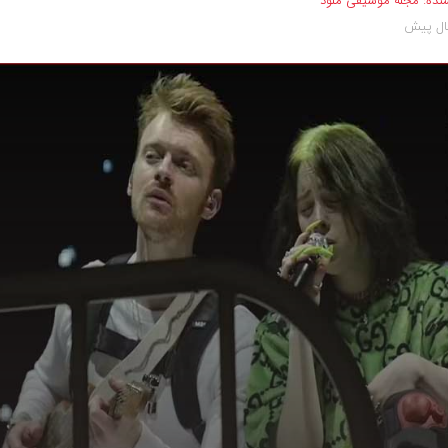
نده:
مجله موسیقی ملود