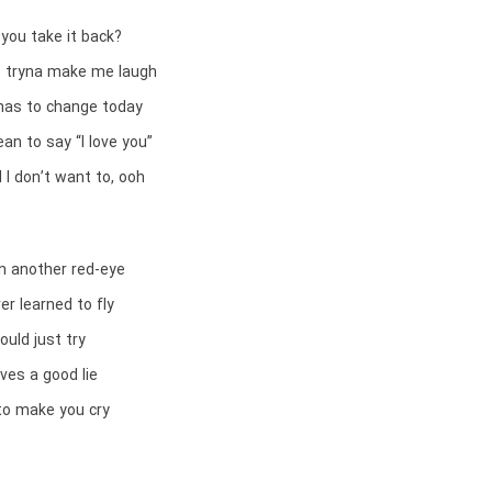
you take it back?
 tryna make me laugh
has to change today
an to say “I love you”
d I don’t want to, ooh
on another red-eye
er learned to fly
uld just try
lves a good lie
to make you cry