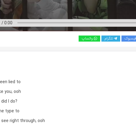
یسبوک
تلگرام
واتساپ
been lied to
ike you, ooh
 did I do?
he type to
see right through, ooh