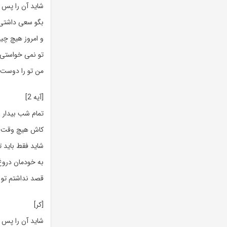
شاید آن را پس 
بگو سعی داشتی 
و امروز هیچ چیز 
تو نمی خواستی 
من تو را دوست 
[آیه 2]
تمام شب بیدار 
کاش هیچ وقت پرو
شاید فقط باید ت
به خودمان دروغ
قصد نداشتم تو را
[کر]
شاید آن را پس 