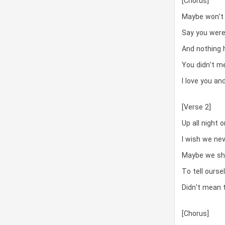
[Chorus]
Maybe won’t 
Say you were
And nothing 
You didn’t me
I love you an
[Verse 2]
Up all night 
I wish we nev
Maybe we sho
To tell ourse
Didn’t mean 
[Chorus]