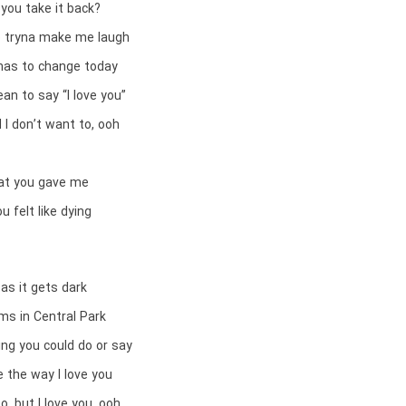
you take it back?
 tryna make me laugh
has to change today
an to say “I love you”
d I don’t want to, ooh
at you gave me
 felt like dying
 as it gets dark
rms in Central Park
ing you could do or say
e the way I love you
o, but I love you, ooh