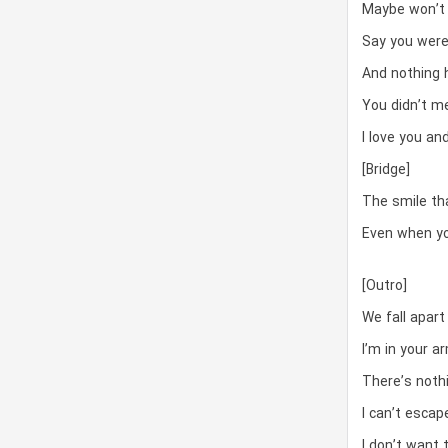
Maybe won’t 
Say you were
And nothing 
You didn’t me
I love you an
[Bridge]
The smile th
Even when you
[Outro]
We fall apart
I’m in your a
There’s noth
I can’t escap
I don’t want t