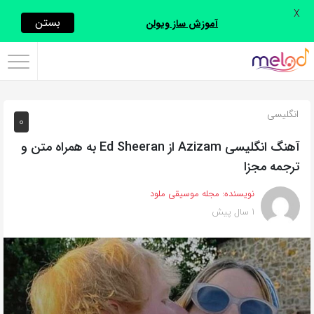
X
اشتراک
بستن
آموزش ساز ویولن
گذاری
با
استفاده
انگلیسی
0
از
روش‌های
آهنگ انگلیسی Azizam از Ed Sheeran به همراه متن و
زیر
ترجمه مجزا
می‌توانید
نویسنده:
مجله موسیقی ملود
این
1 سال پیش
صفحه
را
با
دوستان
خود