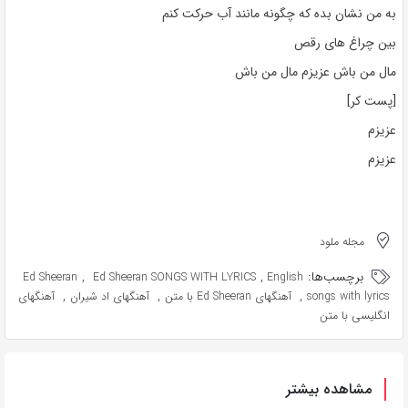
به من نشان بده که چگونه مانند آب حرکت کنم
بین چراغ های رقص
مال من باش عزیزم مال من باش
[پست کر]
عزیزم
عزیزم
مجله ملود
برچسب‌ها:
,
,
Ed Sheeran
Ed Sheeran SONGS WITH LYRICS
English
,
,
,
songs with lyrics
آهنگهای Ed Sheeran با متن
آهنگهای اد شیران
آهنگهای
انگلیسی با متن
مشاهده بیشتر