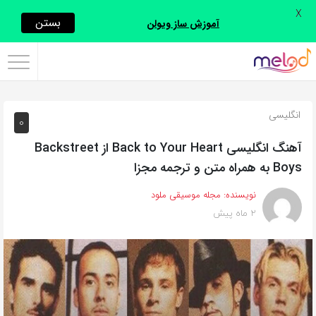
X
اشتراک
بستن
آموزش ساز ویولن
گذاری
با
استفاده
انگلیسی
0
از
روش‌های
آهنگ انگلیسی Back to Your Heart از Backstreet
زیر
Boys به همراه متن و ترجمه مجزا
می‌توانید
نویسنده:
مجله موسیقی ملود
این
2 ماه پیش
صفحه
را
با
دوستان
خود