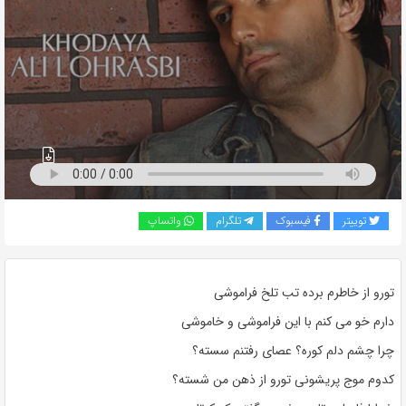
به
اشتراک
بگذارید.
کپی
لینک
توییتر
فیسبوک
تلگرام
واتساپ
تورو از خاطرم برده تب تلخ فراموشی
دارم خو می کنم با این فراموشی و خاموشی
چرا چشم دلم کوره؟ عصای رفتنم سسته؟
کدوم موج پریشونی تورو از ذهن من شسته؟