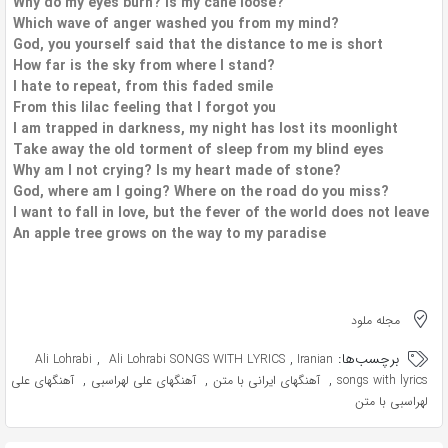
Why do my eyes burn? Is my cane loose?
Which wave of anger washed you from my mind?
God, you yourself said that the distance to me is short
How far is the sky from where I stand?
I hate to repeat, from this faded smile
From this lilac feeling that I forgot you
I am trapped in darkness, my night has lost its moonlight
Take away the old torment of sleep from my blind eyes
Why am I not crying? Is my heart made of stone?
God, where am I going? Where on the road do you miss?
I want to fall in love, but the fever of the world does not leave
An apple tree grows on the way to my paradise
مجله ملود
برچسب‌ها:
,
,
Ali Lohrabi
Ali Lohrabi SONGS WITH LYRICS
Iranian
,
,
,
songs with lyrics
آهنگهای ایرانی با متن
آهنگهای علی لهراسبی
آهنگهای علی
لهراسبی با متن