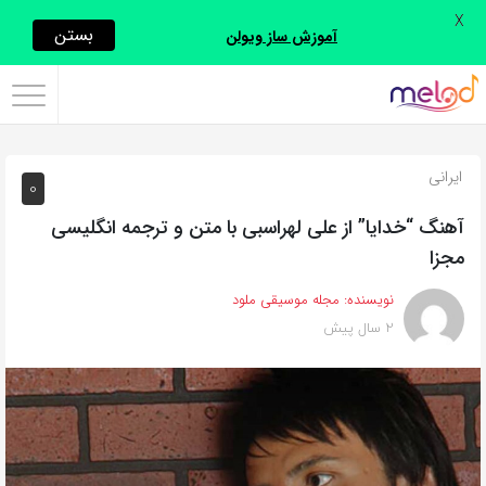
X
اشتراک
بستن
آموزش ساز ویولن
گذاری
با
استفاده
ایرانی
0
از
روش‌های
آهنگ “خدایا” از علی لهراسبی با متن و ترجمه انگلیسی
زیر
مجزا
می‌توانید
نویسنده:
مجله موسیقی ملود
این
2 سال پیش
صفحه
را
با
دوستان
خود