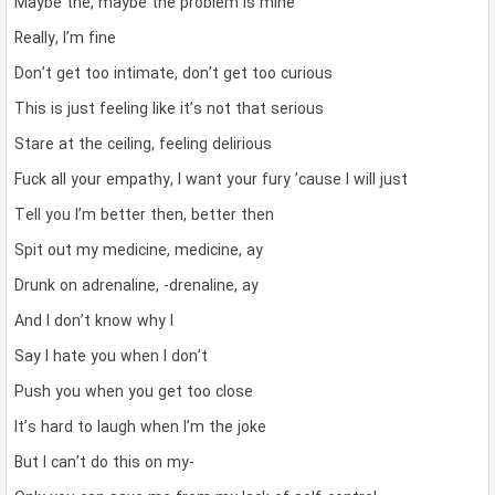
Maybe the, maybe the problem is mine
Really, I’m fine
Don’t get too intimate, don’t get too curious
This is just feeling like it’s not that serious
Stare at the ceiling, feeling delirious
Fuck all your empathy, I want your fury ’cause I will just
Tell you I’m better then, better then
Spit out my medicine, medicine, ay
Drunk on adrenaline, -drenaline, ay
And I don’t know why I
Say I hate you when I don’t
Push you when you get too close
It’s hard to laugh when I’m the joke
But I can’t do this on my-