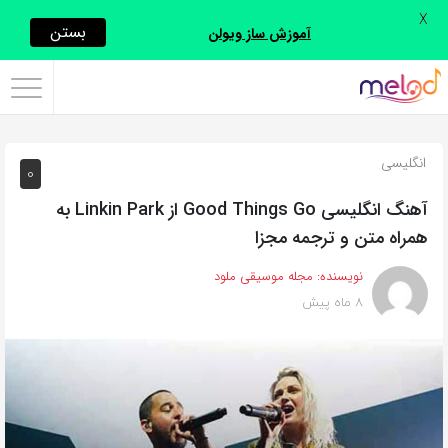
X
اشتراک
بستن
آموزش ساز ویولن
گذاری
با
استفاده
انگلیسی
0
از
روش‌های
آهنگ انگلیسی Good Things Go از Linkin Park به
زیر
همراه متن و ترجمه مجزا
می‌توانید
نویسنده:
مجله موسیقی ملود
این
8 ماه پیش
صفحه
را
با
دوستان
خود