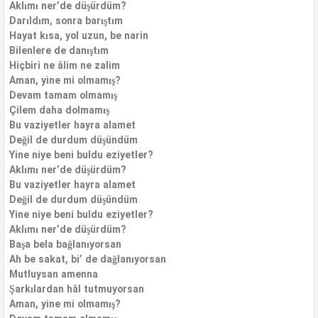
Aklımı ner’de düşürdüm?
Darıldım, sonra barıştım
Hayat kısa, yol uzun, be narin
Bilenlere de danıştım
Hiçbiri ne âlim ne zalim
Aman, yine mi olmamış?
Devam tamam olmamış
Çilem daha dolmamış
Bu vaziyetler hayra alamet
Değil de durdum düşündüm
Yine niye beni buldu eziyetler?
Aklımı ner’de düşürdüm?
Bu vaziyetler hayra alamet
Değil de durdum düşündüm
Yine niye beni buldu eziyetler?
Aklımı ner’de düşürdüm?
Başa bela bağlanıyorsan
Ah be sakat, bi’ de dağlanıyorsan
Mutluysan amenna
Şarkılardan hâl tutmuyorsan
Aman, yine mi olmamış?