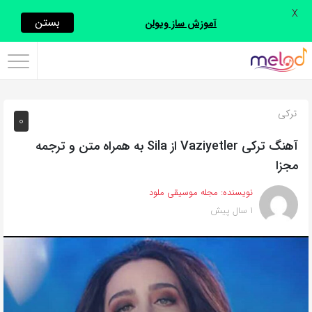
X
اشتراک
بستن
آموزش ساز ویولن
گذاری
با
استفاده
ترکی
0
از
روش‌های
آهنگ ترکی Vaziyetler از Sila به همراه متن و ترجمه
زیر
مجزا
می‌توانید
نویسنده:
مجله موسیقی ملود
این
1 سال پیش
صفحه
را
با
دوستان
خود