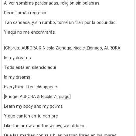
Al ver sombras perdonadas, religión sin palabras
Decidí jamás regresar
Tan cansada, y sin rumbo, tomé un tren por la oscuridad
Y aquí no me encontrarás
[Chorus: AURORA & Nicole Zignago, Nicole Zignago, AURORA]
In my dreams
Todo está en silencio aquí
In my drеams
Everything I feel disappears
[Bridge: AURORA & Nicole Zignago]
Learn my body and my poеms
Y que canten en tu nombre
Like the arrow and the willow, we all bend
Que las madres con sus hijas nazcan libres en los mares