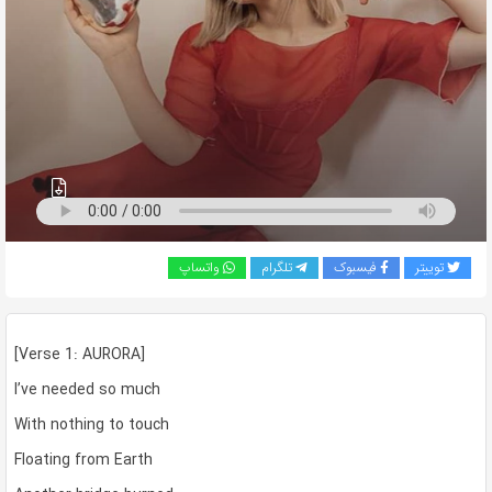
به
اشتراک
بگذارید.
کپی
لینک
توییتر
فیسبوک
تلگرام
واتساپ
[Verse 1: AURORA]
I’ve needed so much
With nothing to touch
Floating from Earth