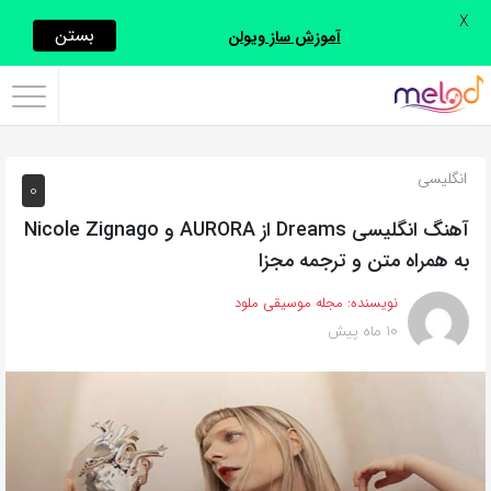
X
اشتراک
بستن
آموزش ساز ویولن
گذاری
با
استفاده
انگلیسی
0
از
روش‌های
آهنگ انگلیسی Dreams از AURORA و Nicole Zignago
زیر
به همراه متن و ترجمه مجزا
می‌توانید
نویسنده:
مجله موسیقی ملود
این
10 ماه پیش
صفحه
را
با
دوستان
خود