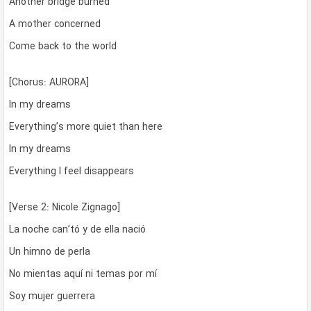
Another bridge burned
A mother concerned
Come back to the world
[Chorus: AURORA]
In my dreams
Everything’s more quiet than here
In my dreams
Everything I feel disappears
[Verse 2: Nicole Zignago]
La noche can’tó y de ella nació
Un himno de perla
No mientas aquí ni temas por mí
Soy mujer guerrera