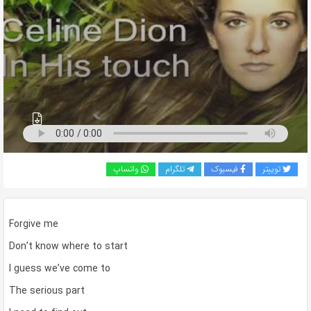
به
اشتراک
بگذارید.
کپی
لینک
توییتر
فیسبوک
تلگرام
واتساپ
Forgive me
Don’t know where to start
I guess we’ve come to
The serious part