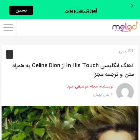
X
اشتراک
بستن
آموزش ساز ویولن
گذاری
با
استفاده
انگلیسی
0
از
روش‌های
آهنگ انگلیسی In His Touch از Celine Dion به همراه
زیر
متن و ترجمه مجزا
می‌توانید
نویسنده:
مجله موسیقی ملود
این
2 سال پیش
صفحه
را
با
دوستان
خود