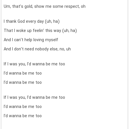
Um, that’s gold, show me some respect, oh
I thank God every day (uh, ha)
That I woke up feelin’ this way (uh, ha)
And I can’t help loving myself
And I don’t need nobody else, no, uh
If I was you, I’d wanna be me too
I’d wanna be me too
I’d wanna be me too
If I was you, I’d wanna be me too
I’d wanna be me too
I’d wanna be me too