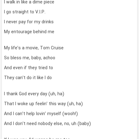
I walk in like a dime piece
I go straight to V.I.P.
I never pay for my drinks
My entourage behind me
My life’s a movie, Tom Cruise
So bless me, baby, achoo
And even if they tried to
They can’t do it like I do
I thank God every day (uh, ha)
That I woke up feelin’ this way (uh, ha)
And I can’t help lovin’ myself (wooh!)
And I don’t need nobody else, no, uh (baby)