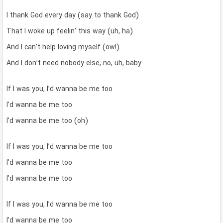
I thank God every day (say to thank God)
That I woke up feelin’ this way (uh, ha)
And I can’t help loving myself (ow!)
And I don’t need nobody else, no, uh, baby
If I was you, I’d wanna be me too
I’d wanna be me too
I’d wanna be me too (oh)
If I was you, I’d wanna be me too
I’d wanna be me too
I’d wanna be me too
If I was you, I’d wanna be me too
I’d wanna be me too