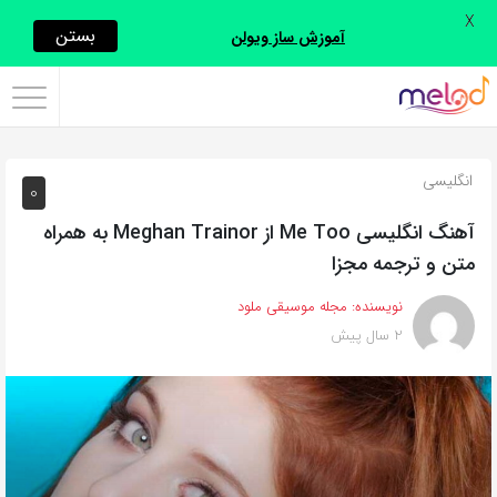
X
اشتراک
بستن
آموزش ساز ویولن
گذاری
با
استفاده
انگلیسی
0
از
روش‌های
آهنگ انگلیسی Me Too از Meghan Trainor به همراه
زیر
متن و ترجمه مجزا
می‌توانید
نویسنده:
مجله موسیقی ملود
این
2 سال پیش
صفحه
را
با
دوستان
خود