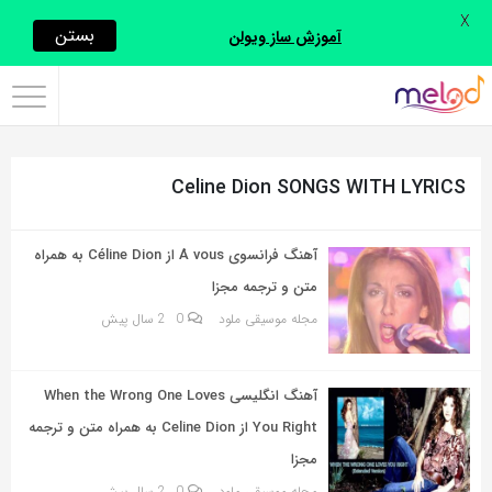
X
اشتراک
بستن
آموزش ساز ویولن
گذاری
با
استفاده
Celine Dion SONGS WITH LYRICS
از
روش‌های
زیر
آهنگ فرانسوی À vous از Céline Dion به همراه
می‌توانید
متن و ترجمه مجزا
این
مجله موسیقی ملود
0
2 سال پیش
صفحه
را
آهنگ انگلیسی When the Wrong One Loves
با
You Right از Celine Dion به همراه متن و ترجمه
دوستان
مجزا
خود
مجله موسیقی ملود
0
2 سال پیش