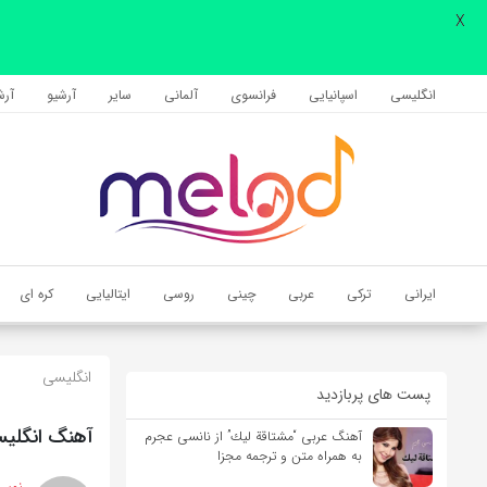
X
اشتراک گذاری
با استفاده از روش‌های زیر می‌توانید این صفحه را با دوستان خود به
انگلیسی
اسپانیایی
فرانسوی
آلمانی
سایر
آرشیو
آرشی
اشتراک بگذارید.
کپی لینک
ایرانی
ترکی
عربی
چینی
روسی
ایتالیایی
کره ای
انگلیسی
پست های پربازدید
آهنگ انگلیسی A New Day Has Come از Celine Dion به همراه 
آهنگ عربی “مشتاقة لیك” از نانسی عجرم
به همراه متن و ترجمه مجزا