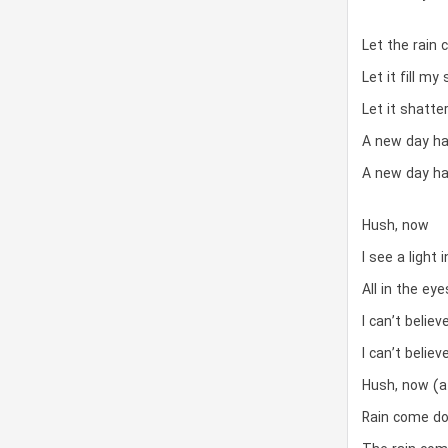
Let the rain
Let it fill m
Let it shatte
A new day h
A new day h
Hush, now
I see a light 
All in the ey
I can’t belie
I can’t belie
Hush, now (a
Rain come d