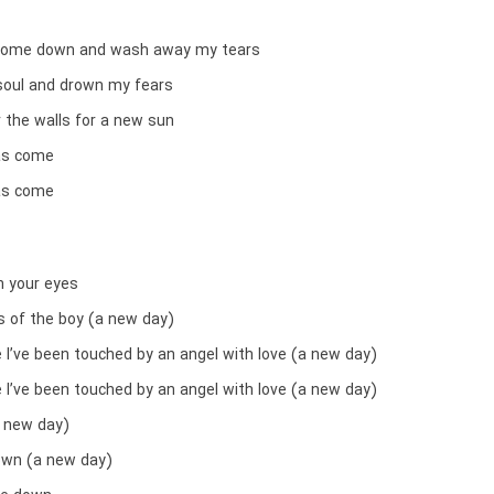
 come down and wash away my tears
y soul and drown my fears
r the walls for a new sun
as come
as come
in your eyes
es of the boy (a new day)
ve I’ve been touched by an angel with love (a new day)
ve I’ve been touched by an angel with love (a new day)
 new day)
own (a new day)