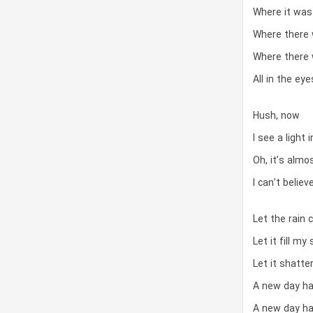
Where it was 
Where there 
Where there 
All in the ey
Hush, now
I see a light 
Oh, it’s almo
I can’t belie
Let the rain
Let it fill m
Let it shatte
A new day h
A new day h