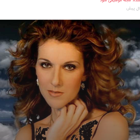
نده:
مجله موسیقی ملود