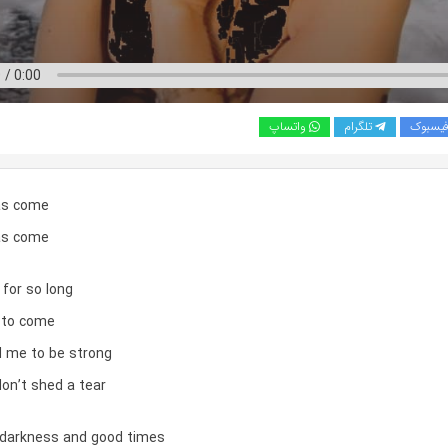
یسبوک
تلگرام
واتساپ
as come
as come
 for so long
e to come
d me to be strong
don’t shed a tear
 darkness and good times