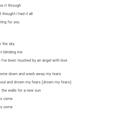
ke it through
 thought I had it all
ting for you
in the sky
st blinding me
ve I’ve been touched by an angel with love
 come down and wash away my tears
y soul and drown my fears (drown my fears)
r the walls for a new sun
as come
as come