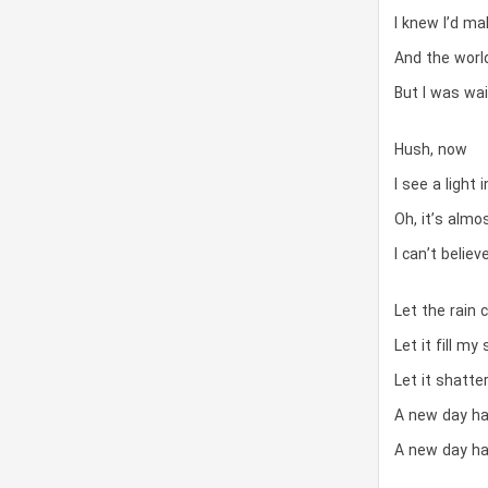
I knew I’d ma
And the world
But I was wai
Hush, now
I see a light 
Oh, it’s almo
I can’t belie
Let the rain
Let it fill m
Let it shatte
A new day h
A new day h