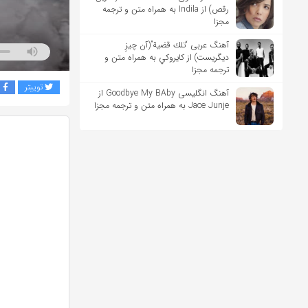
رقص) از Indila به همراه متن و ترجمه
مجزا
آهنگ عربی “تلك قضية”(آن چیزِ
دیگریست) از كايروكي به همراه متن و
ترجمه مجزا
توییتر
ف
آهنگ انگلیسی Goodbye My BAby از
Jace Junje به همراه متن و ترجمه مجزا