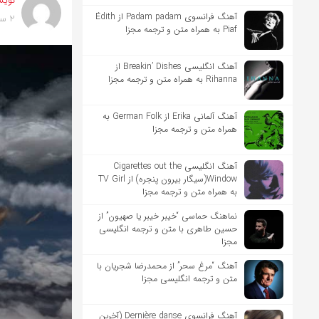
نویس
آهنگ فرانسوی Padam padam از Édith
2 سال پیش
Piaf به همراه متن و ترجمه مجزا
آهنگ انگلیسی Breakin’ Dishes از
Rihanna به همراه متن و ترجمه مجزا
آهنگ آلمانی Erika از German Folk به
همراه متن و ترجمه مجزا
آهنگ انگلیسی Cigarettes out the
Window(سیگار بیرون پنجره) از TV Girl
به همراه متن و ترجمه مجزا
نماهنگ حماسی “خیبر خیبر یا صهیون” از
حسین طاهری با متن و ترجمه انگلیسی
مجزا
آهنگ “مرغ سحر” از محمدرضا شجریان با
متن و ترجمه انگلیسی مجزا
آهنگ فرانسوی Dernière danse (آخرین