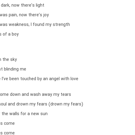
dark, now there’s light
was pain, now there’s joy
was weakness, I found my strength
es of a boy
in the sky
st blinding me
ve I’ve been touched by an angel with love
 come down and wash away my tears
y soul and drown my fears (drown my fears)
r the walls for a new sun
as come
as come