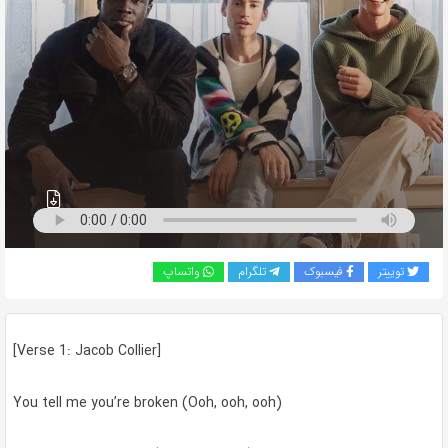
به
اشتراک
بگذارید.
کپی
لینک
توییتر
فیسبوک
تلگرام
واتساپ
[Verse 1: Jacob Collier]
You tell me you’re broken (Ooh, ooh, ooh)