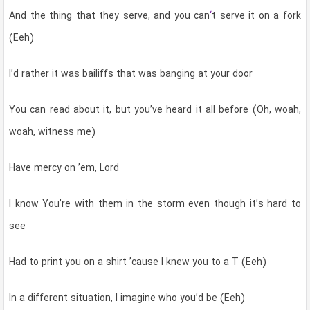
And the thing that they serve, and you can
‘
t serve it on a fork
(Eeh)
I’d rather it was bailiffs that was banging at your door
You can read about it, but you’ve heard it all before (Oh, woah,
woah, witness me)
Have mercy on ’em, Lord
I know You’re with them in the storm even though it’s hard to
see
Had to print you on a shirt ’cause I knew you to a T (Eeh)
In a different situation, I imagine who you’d be (Eeh)