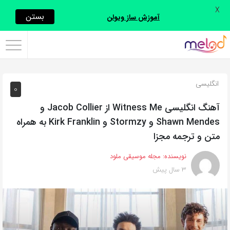
X
اشتراک
بستن
آموزش ساز ویولن
گذاری
با
استفاده
انگلیسی
0
از
روش‌های
آهنگ انگلیسی Witness Me از Jacob Collier و
زیر
Shawn Mendes و Stormzy و Kirk Franklin به همراه
می‌توانید
متن و ترجمه مجزا
این
نویسنده:
مجله موسیقی ملود
صفحه
3 سال پیش
را
با
دوستان
خود