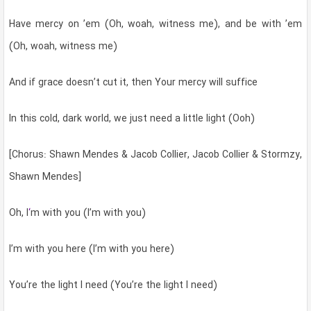
Have mercy on ’em (Oh, woah, witness me), and be with ’em
(Oh, woah, witness me)
And if grace doesn’t cut it, then Your mercy will suffice
In this cold, dark world, we just need a little light (Ooh)
[Chorus: Shawn Mendes & Jacob Collier, Jacob Collier & Stormzy,
Shawn Mendes]
Oh, I
‘
m with you (I’m with you)
I’m with you here (I’m with you here)
You’re the light I need (You’re the light I need)