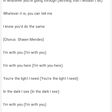
In whatever you’re going through (Nothing that I wouldn’t do)
Whatever it is, you can tell me
I know you’d do the same
[Chorus: Shawn Mendes]
I’m with you (I’m with you)
I’m with you here (I’m with you here)
You’re the light I need (You’re the light I need)
In the dark I see (In the dark I see)
I’m with you (I’m with you)