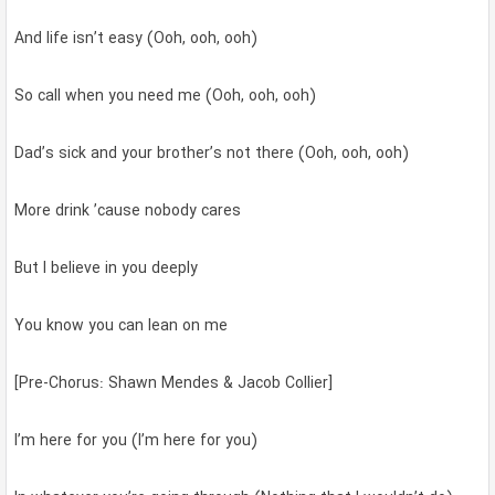
And life isn’t easy (Ooh, ooh, ooh)
So call when you need me (Ooh, ooh, ooh)
Dad’s sick and your brother’s not there (Ooh, ooh, ooh)
More drink ’cause nobody cares
But I believe in you deeply
You know you can lean on me
[Pre-Chorus: Shawn Mendes & Jacob Collier]
I’m here for you (I’m here for you)