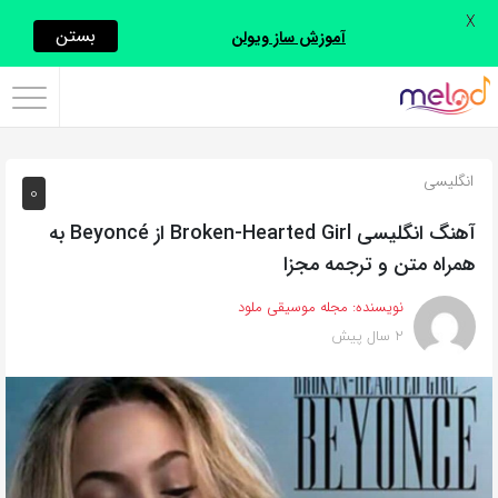
X
اشتراک
بستن
آموزش ساز ویولن
گذاری
با
استفاده
انگلیسی
0
از
روش‌های
آهنگ انگلیسی Broken‐Hearted Girl از Beyoncé به
زیر
همراه متن و ترجمه مجزا
می‌توانید
نویسنده:
مجله موسیقی ملود
این
2 سال پیش
صفحه
را
با
دوستان
خود