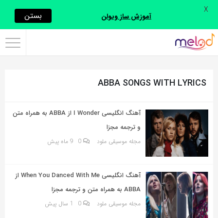
X
اشتراک
بستن
آموزش ساز ویولن
گذاری
با
استفاده
ABBA SONGS WITH LYRICS
از
روش‌های
زیر
آهنگ انگلیسی I Wonder از ABBA به همراه متن
می‌توانید
و ترجمه مجزا
این
مجله موسیقی ملود
0
9 ماه پیش
صفحه
را
آهنگ انگلیسی When You Danced With Me از
با
ABBA به همراه متن و ترجمه مجزا
دوستان
مجله موسیقی ملود
0
1 سال پیش
خود