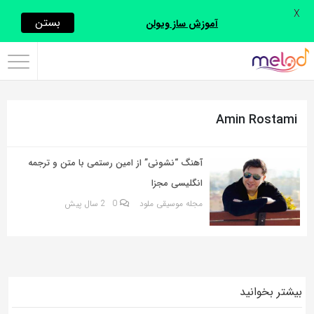
X
اشتراک
بستن
آموزش ساز ویولن
گذاری
با
استفاده
Amin Rostami
از
روش‌های
زیر
آهنگ “نشونی” از امین رستمی با متن و ترجمه
می‌توانید
انگلیسی مجزا
این
مجله موسیقی ملود
0
2 سال پیش
صفحه
را
با
دوستان
بیشتر بخوانید
خود