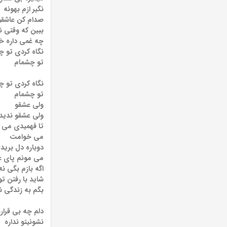
نگیر ازم بهونه
صدام کن عاشقو
ببین که وقتی 
چه غمی داره خ
نگاه کردی تو چ
تو چشمام
نگاه کردی تو چ
تو چشمام
ولی عشقو
ولی عشقو ندید
تا فهمیدی می
می خوامت
دوباره دل برید
می مونم پای 
اگه بازم بگی نه
شاید با رفتن تو
بگم به زندگی ن
دلم چه بی قراره
نشونیتو نداره