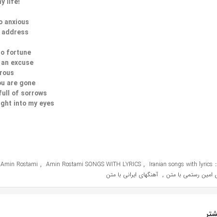
y life!
o anxious
o address
no fortune
 an excuse
orous
ou are gone
full of sorrows
ight into my eyes
,
,
Amin Rostami
Amin Rostami SONGS WITH LYRICS
Iranian songs with lyrics
,
 امین رستمی با متن
آهنگهای ایرانی با متن
تر