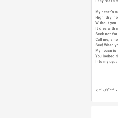
I say NO to m
My heart’s s
High, dry, n
Without you
It dies with 
Seek not for
Call me, am
See! When y
My house is 
You looked r
Into my eyes
,
آهنگهای امین