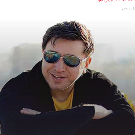
نده:
مجله موسیقی ملود