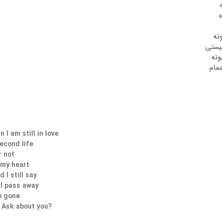
ه
نه
نیستی
ونه
مام
n I am still in love
econd life
r not
u my heart
d I still say
 I pass away
e gone
 Ask about you?