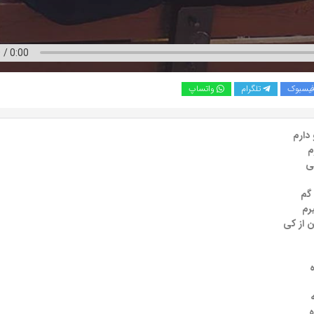
یسبوک
تلگرام
واتساپ
دارم
م
ی
 گم
رم
 از کی
ه