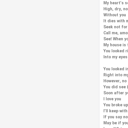
My heart’s s
High, dry, n
Without you
It dies with 
Seek not for
Call me, am
See! When y
My house is 
You looked r
Into my eyes
You looked i
Right into m
However, no 
You did see 
Soon after y
I love you
You broke u
I’ll keep wit
If you say n
May be if yo