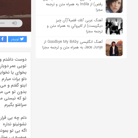
رقص) از Indila به همراه متن و ترجمه
مجزا
آهنگ عربی “تلك قضية”(آن چیزِ
دیگریست) از كايروكي به همراه متن و
ترجمه مجزا
توییتر
ف
آهنگ انگلیسی Goodbye My BAby از
Jace Junje به همراه متن و ترجمه مجزا
دوست داشتم و 
تویی عمر دوبار
بخوای یا نخوای
دلو برات میارم
اینو گفتم و می
بدون تو می می
تو که نیستی من
سراغتو بگیرم
دلم چه بی قراره
نشونیتو نداره
اگه بی تو بمونه
میمیره بی ستار