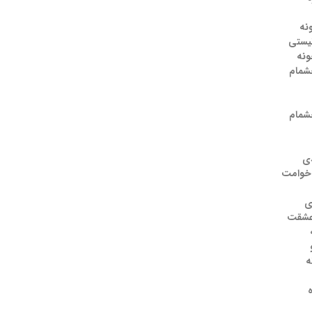
نه
نیستی
ونه
شمام
شمام
ی
 خوامت
ی
عشقت
ه