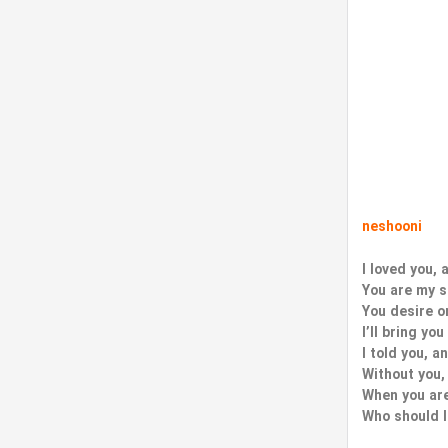
neshooni
I loved you, a
You are my s
You desire o
I’ll bring yo
I told you, an
Without you,
When you ar
Who should I