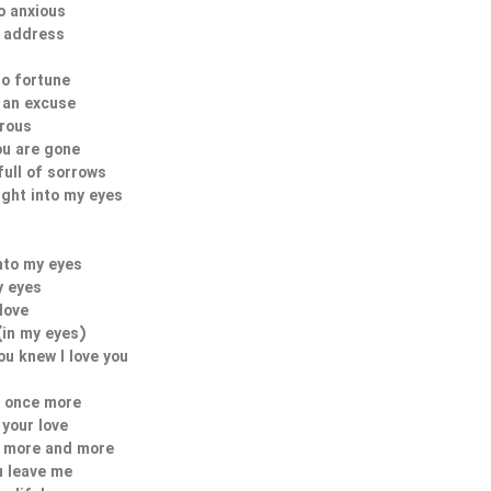
o anxious
o address
no fortune
 an excuse
orous
ou are gone
full of sorrows
ight into my eyes
nto my eyes
y eyes
love
(in my eyes)
ou knew I love you
p once more
h your love
o more and more
u leave me