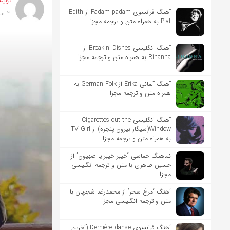
نویس
آهنگ فرانسوی Padam padam از Édith
2 سال پیش
Piaf به همراه متن و ترجمه مجزا
آهنگ انگلیسی Breakin’ Dishes از
Rihanna به همراه متن و ترجمه مجزا
آهنگ آلمانی Erika از German Folk به
همراه متن و ترجمه مجزا
آهنگ انگلیسی Cigarettes out the
Window(سیگار بیرون پنجره) از TV Girl
به همراه متن و ترجمه مجزا
نماهنگ حماسی “خیبر خیبر یا صهیون” از
حسین طاهری با متن و ترجمه انگلیسی
مجزا
آهنگ “مرغ سحر” از محمدرضا شجریان با
متن و ترجمه انگلیسی مجزا
آهنگ فرانسوی Dernière danse (آخرین