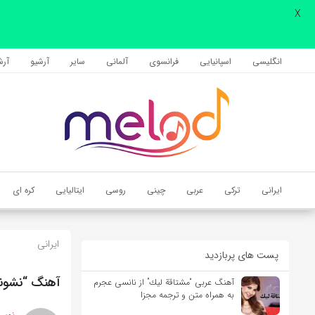
X
اشتراک گذاری
با استفاده از روش‌های زیر می‌توانید این صفحه را با دوستان خود به
انگلیسی
اسپانیایی
فرانسوی
آلمانی
سایر
آرشیو
آرشی
اشتراک بگذارید.
کپی لینک
ایرانی
ترکی
عربی
چینی
روسی
ایتالیایی
کره ای
ایرانی
پست های پربازدید
آهنگ “نشونی
آهنگ عربی “مشتاقة لیك” از نانسی عجرم
به همراه متن و ترجمه مجزا