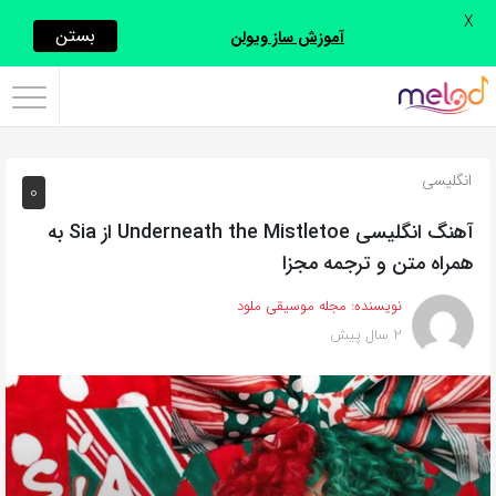
X
اشتراک
بستن
آموزش ساز ویولن
گذاری
با
استفاده
انگلیسی
0
از
روش‌های
آهنگ انگلیسی Underneath the Mistletoe از Sia به
زیر
همراه متن و ترجمه مجزا
می‌توانید
نویسنده:
مجله موسیقی ملود
این
2 سال پیش
صفحه
را
با
دوستان
خود