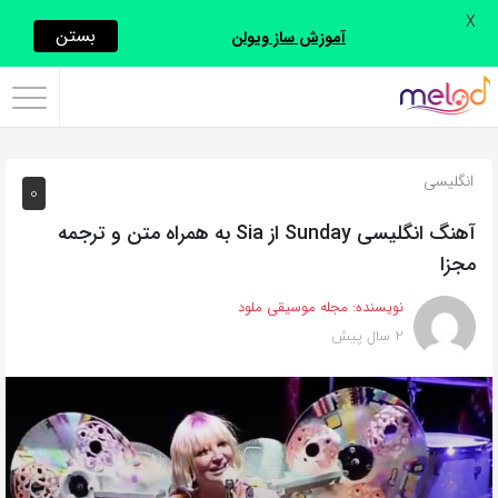
X
اشتراک
بستن
آموزش ساز ویولن
گذاری
با
استفاده
انگلیسی
0
از
روش‌های
آهنگ انگلیسی Sunday از Sia به همراه متن و ترجمه
زیر
مجزا
می‌توانید
نویسنده:
مجله موسیقی ملود
این
2 سال پیش
صفحه
را
با
دوستان
خود