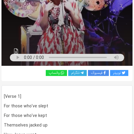
به
اشتراک
بگذارید.
کپی
لینک
توییتر
فیسبوک
تلگرام
واتساپ
[Verse 1]
For those who’ve slept
For those who’ve kept
Themselves jacked up