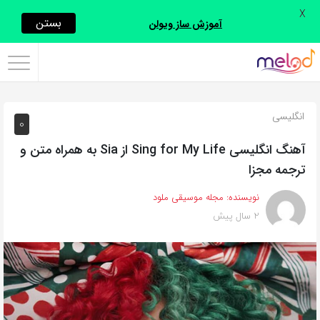
X
اشتراک
بستن
آموزش ساز ویولن
گذاری
با
استفاده
انگلیسی
0
از
روش‌های
آهنگ انگلیسی Sing for My Life از Sia به همراه متن و
زیر
ترجمه مجزا
می‌توانید
نویسنده:
مجله موسیقی ملود
این
2 سال پیش
صفحه
را
با
دوستان
خود