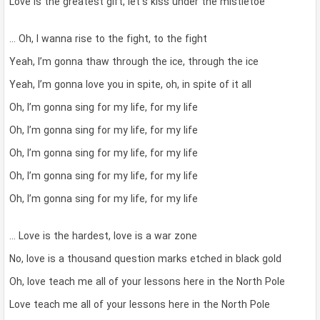
Love is the greatest gift, let’s kiss under the mistletoe
… Oh, I wanna rise to the fight, to the fight
Yeah, I’m gonna thaw through the ice, through the ice
Yeah, I’m gonna love you in spite, oh, in spite of it all
Oh, I’m gonna sing for my life, for my life
Oh, I’m gonna sing for my life, for my life
Oh, I’m gonna sing for my life, for my life
Oh, I’m gonna sing for my life, for my life
Oh, I’m gonna sing for my life, for my life
… Love is the hardest, love is a war zone
No, love is a thousand question marks etched in black gold
Oh, love teach me all of your lessons here in the North Pole
Love teach me all of your lessons here in the North Pole