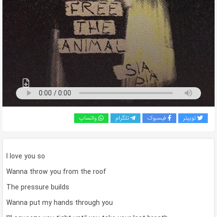
به
اشتراک
بگذارید.
کپی
لینک
توییتر
فیسبوک
تلگرام
واتساپ
I love you so
Wanna throw you from the roof
The pressure builds
Wanna put my hands through you