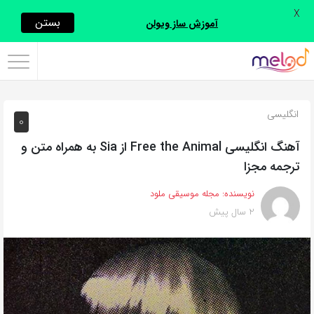
X
اشتراک
بستن
آموزش ساز ویولن
گذاری
با
استفاده
انگلیسی
0
از
روش‌های
آهنگ انگلیسی Free the Animal از Sia به همراه متن و
زیر
ترجمه مجزا
می‌توانید
نویسنده:
مجله موسیقی ملود
این
2 سال پیش
صفحه
را
با
دوستان
خود