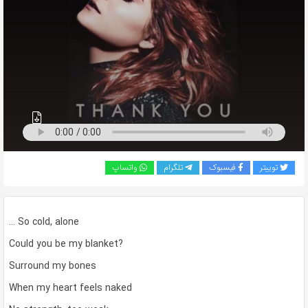
به
اشتراک
بگذارید.
کپی
لینک
توییتر
فیسبوک
تلگرام
واتساپ
… So cold, alone
Could you be my blanket?
Surround my bones
When my heart feels naked