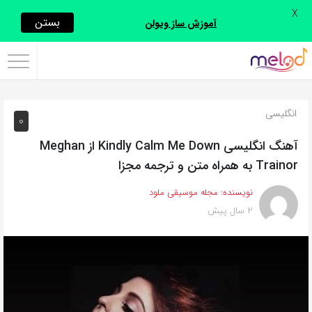
X
اشتراک
بستن
آموزش ساز ویولن
گذاری
با
استفاده
انگلیسی
0
از
روش‌های
آهنگ انگلیسی Kindly Calm Me Down از Meghan
زیر
Trainor به همراه متن و ترجمه مجزا
می‌توانید
نویسنده:
مجله موسیقی ملود
این
2 سال پیش
صفحه
را
با
دوستان
خود