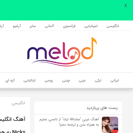
X
اشتراک گذاری
با استفاده از روش‌های زیر می‌توانید این صفحه را با دوستان خود به
انگلیسی
اسپانیایی
فرانسوی
آلمانی
سایر
آرشیو
آرشی
اشتراک بگذارید.
کپی لینک
ایرانی
ترکی
عربی
چینی
روسی
ایتالیایی
کره ای
انگلیسی
پست های پربازدید
آهنگ عربی “مشتاقة لیك” از نانسی عجرم
به همراه متن و ترجمه مجزا
Nicks به همراه متن و ترجمه مجزا