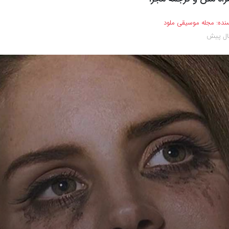
نده:
مجله موسیقی ملود