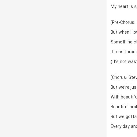
My heart is s
[Pre-Chorus: 
But when I lo
Something clo
It runs throu
(It’s not was
[Chorus: Stev
But we’re jus
With beautif
Beautiful pr
But we gotta t
Every day and 