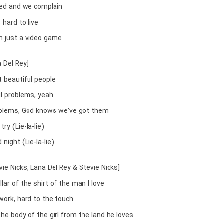
red and we complain
 hard to live
an just a video game
 Del Rey]
t beautiful people
ul problems, yeah
oblems, God knows we’ve got them
ry (Lie-la-lie)
night (Lie-la-lie)
vie Nicks, Lana Del Rey & Stevie Nicks]
llar of the shirt of the man I love
work, hard to the touch
he body of the girl from the land he loves