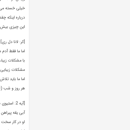
خیلی خسته می 
درباره اینکه چ
این چیزی بیش 
[کر: لانا دل ری]
اما ما فقط آدم 
با مشکلات زیبا، 
مشکلات زیبایی ا
اما ما باید تلاش کنیم (e
هر روز و شب (Lie-la-lie)
[آیه 2: استیوی نیکس، لانا دل ری و استوی نیکس]
آبی یقه پیراهن
او در کار سخ