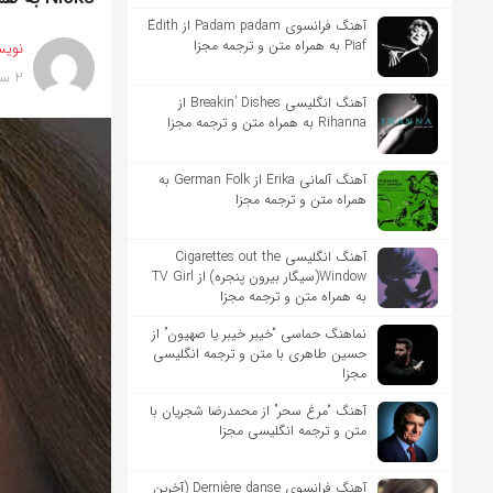
آهنگ فرانسوی Padam padam از Édith
Piaf به همراه متن و ترجمه مجزا
نویس
2 سال پیش
آهنگ انگلیسی Breakin’ Dishes از
Rihanna به همراه متن و ترجمه مجزا
آهنگ آلمانی Erika از German Folk به
همراه متن و ترجمه مجزا
آهنگ انگلیسی Cigarettes out the
Window(سیگار بیرون پنجره) از TV Girl
به همراه متن و ترجمه مجزا
نماهنگ حماسی “خیبر خیبر یا صهیون” از
حسین طاهری با متن و ترجمه انگلیسی
مجزا
آهنگ “مرغ سحر” از محمدرضا شجریان با
متن و ترجمه انگلیسی مجزا
آهنگ فرانسوی Dernière danse (آخرین