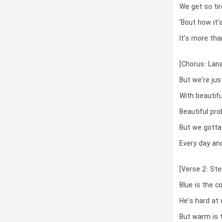
We get so ti
‘Bout how it’s
It’s more th
[Chorus: Lana
But we’re jus
With beautif
Beautiful pr
But we gotta t
Every day and 
[Verse 2: Ste
Blue is the co
He’s hard at 
But warm is t