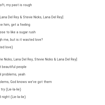
oft, my past is rough
Lana Del Rey & Stevie Nicks, Lana Del Rey]
ve him, get a feeling
se to like a sugar rush
gh me, but is it wasted love?
ted love)
ie Nicks, Lana Del Rey, Stevie Nicks & Lana Del Rey]
t beautiful people
ul problems, yeah
oblems, God knows we’ve got them
ry (Lie-la-lie)
night (Lie-la-lie)