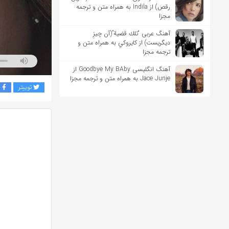
رقص) از Indila به همراه متن و ترجمه
مجزا
آهنگ عربی “تلك قضية”(آن چیزِ
دیگریست) از كايروكي به همراه متن و
ترجمه مجزا
آهنگ انگلیسی Goodbye My BAby از
Jace Junje به همراه متن و ترجمه مجزا
توییتر
ف