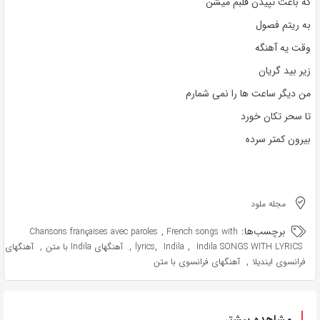
که باعث تپیدن قلبم میشن
به ریتم فصول
وقت یه آهنگه
زیر بید گریان
من دیگر ساعت ها را نمی شمارم
تا سحر تکان خورد
بیرون کمتر سرده
مجله ملود
برچسب‌ها:
,
Chansons françaises avec paroles
French songs with
,
,
,
,
Indila SONGS WITH LYRICS
Indila
lyrics
آهنگهای Indila با متن
آهنگهای
,
فرانسوی ایندیلا
آهنگهای فرانسوی با متن
مشاهده بیشتر