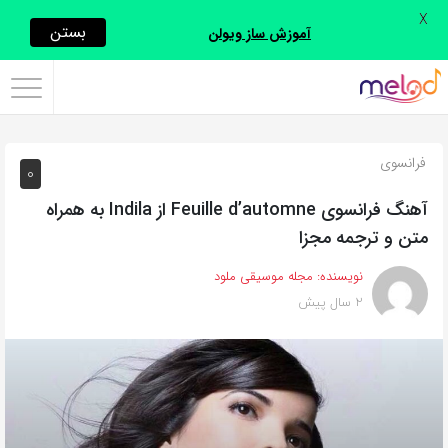
X
اشتراک
بستن
آموزش ساز ویولن
گذاری
با
استفاده
فرانسوی
0
از
روش‌های
آهنگ فرانسوی Feuille d’automne از Indila به همراه
زیر
متن و ترجمه مجزا
می‌توانید
نویسنده:
مجله موسیقی ملود
این
2 سال پیش
صفحه
را
با
دوستان
خود