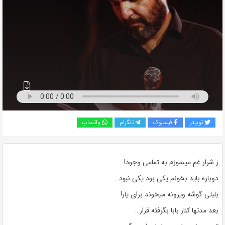
به
اشتراک
بگذارید.
کپی
لینک
توییتر
فیسبوک
تلگرام
واتساپ
ز شرار غم میسوزم به تمامی وجود!
دوباره باید بخونم یکی بود یکی نبود…
بلبلی گوشه ویرونه میخوند برای یار!
بعد مدتها کنار بابا بگرفته قرار…