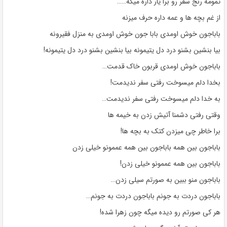
تمومه رنج سفر رو برا یار داره میگه……
از غم بچه ها و عمه داره حرف میزنه
باباجون خوش اومدی بابا جون خوش اومدی به منزل فقیرونه
بیا بنشین بشنو درد دل یتیمونه بیا بنشین بشنو درد دل یتیمونه!
باباجون خوش اومدی قربون خاک قدمت…
بخدا دلم میسوخت رفتی سفر ندیدمت!
به خدا دلم میسوخت رفتی سفر ندیدمت…
وقتی رفتی دشمنا آتیش زدن به خیمه ها
برا خاطر چی میزدن کتک به بچه ها!
باباجون بین همه باباجون بین همه عممونو خیلی زدن
باباجون بین همه عممونو خیلی زدن!
باباجون منو ببین به صورتم سیلی زدن…
باباجون دردت به جونم باباجون دردت به جونم…
هر کی صورتم رو دیده میگه چون زهرا شده!