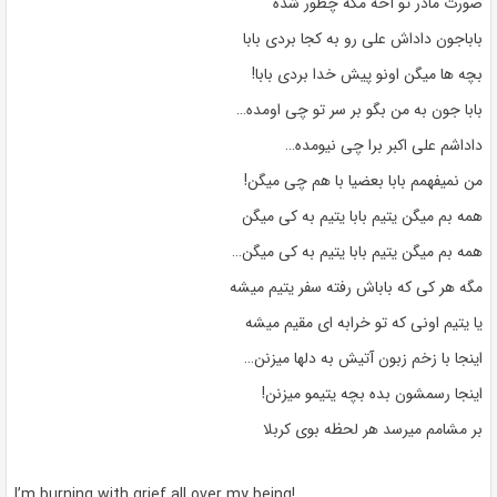
صورت مادر تو آخه مگه چطور شده
باباجون داداش علی رو به کجا بردی بابا
بچه ها میگن اونو پیش خدا بردی بابا!
بابا جون به من بگو بر سر تو چی اومده…
داداشم علی اکبر برا چی نیومده…
من نمیفهمم بابا بعضیا با هم چی میگن!
همه بم میگن یتیم بابا یتیم به کی میگن
همه بم میگن یتیم بابا یتیم به کی میگن…
مگه هر کی که باباش رفته سفر یتیم میشه
یا یتیم اونی که تو خرابه ای مقیم میشه
اینجا با زخم زبون آتیش به دلها میزنن…
اینجا رسمشون بده بچه یتیمو میزنن!
بر مشامم میرسد هر لحظه بوی کربلا
I’m burning with grief all over my being!