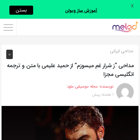
X
اشتراک
بستن
آموزش ساز ویولن
گذاری
با
استفاده
مداحی ایرانی
0
از
روش‌های
مداحی “ز شرار غم میسوزم” از حمید علیمی با متن و ترجمه
زیر
انگلیسی مجزا
می‌توانید
نویسنده:
مجله موسیقی ملود
این
1 هفته پیش
صفحه
را
با
دوستان
خود