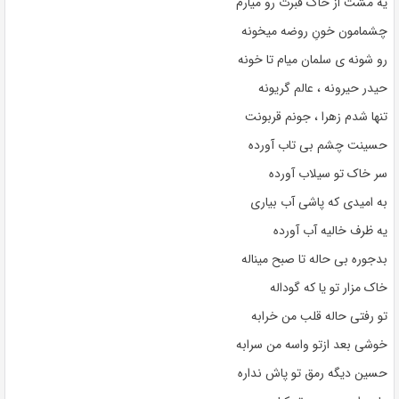
یه مشت از خاک قبرت رو میارم
چشمامون خونِ روضه میخونه
رو شونه ی سلمان میام تا خونه
حیدر حیرونه ، عالم گریونه
تنها شدم زهرا ، جونم قربونت
حسینت چشم بی تاب آورده
سر خاک تو سیلاب آورده
به امیدی که پاشی آب بیاری
یه ظرف خالیه آب آورده
بدجوره بی حاله تا صبح میناله
خاک مزار تو یا که گوداله
تو رفتی حاله قلب من خرابه
خوشی بعد ازتو واسه من سرابه
حسین دیگه رمق تو پاش نداره