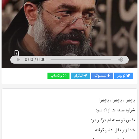
به
اشتراک
بگذارید.
کپی
لینک
توییتر
فیسبوک
تلگرام
واتساپ
یازهرا ، یازهرا ، یازهرا
شراره سینه ها از آه سرد
نفس تو سینه ام درگیر درد
خدا زیر بغل هامو گرفته