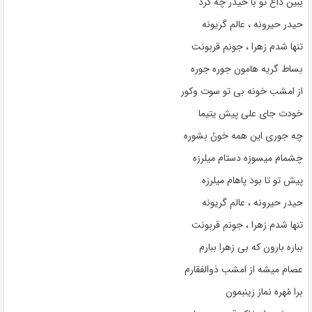
ببین داغ تو با حیدر چه کرد
حیدر حیرونه ، عالم گریونه
تنها شدم زهرا ، جونم قربونت
بساط گریه هامون جوره جوره
از امشب خونه بی تو سوت وکور
خودت جای علی پیش یتیما
چه جوری این همه خونُ بشوره
چشمام میسوزه دستام میلرزه
پیش تو تا بود پاهام میلرزه
حیدر حیرونه ، عالم گریونه
تنها شدم زهرا ، جونم قربونت
بباره بارون که بی زهرا ببارم
عصام میشه از امشب ذوالفقارم
برا مُهره نماز زینبمون