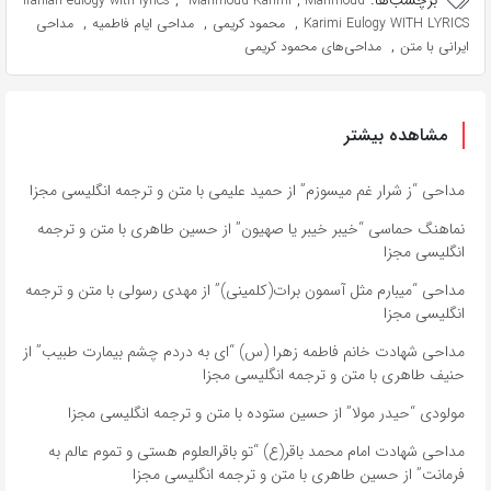
برچسب‌ها:
,
,
Iranian eulogy with lyrics
Mahmoud Karimi
Mahmoud
,
,
,
Karimi Eulogy WITH LYRICS
محمود کریمی
مداحی ایام فاطمیه
مداحی
,
ایرانی با متن
مداحی‌های محمود کریمی
مشاهده بیشتر
مداحی “ز شرار غم میسوزم” از حمید علیمی با متن و ترجمه انگلیسی مجزا
نماهنگ حماسی “خیبر خیبر یا صهیون” از حسین طاهری با متن و ترجمه
انگلیسی مجزا
مداحی “میبارم مثل آسمون برات(کلمینی)” از مهدی رسولی با متن و ترجمه
انگلیسی مجزا
مداحی شهادت خانم فاطمه زهرا (س) “ای به دردم چشم بیمارت طبیب” از
حنیف طاهری با متن و ترجمه انگلیسی مجزا
مولودی “حیدر مولا” از حسین ستوده با متن و ترجمه انگلیسی مجزا
مداحی شهادت امام محمد باقر(ع) “تو باقرالعلوم هستی و تموم عالم به
فرمانت” از حسین طاهری با متن و ترجمه انگلیسی مجزا