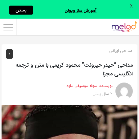
X
اشتراک
بستن
آموزش ساز ویولن
گذاری
با
استفاده
مداحی ایرانی
0
از
روش‌های
مداحی “حیدر حیرونت” محمود کریمی با متن و ترجمه
زیر
انگلیسی مجزا
می‌توانید
نویسنده:
مجله موسیقی ملود
این
2 سال پیش
صفحه
را
با
دوستان
خود