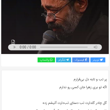
به
اشتراک
بگذارید.
کپی
لینک
توییتر
فیسبوک
تلگرام
واتساپ
پر تب و تابه دل بی‌قرارم
اگه تو بری زهرا جان کسی رو ندارم
گل چادر گلدارت تب دستای تب‌دارت آتیشم زده