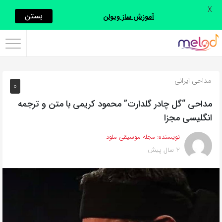
X
اشتراک
بستن
آموزش ساز ویولن
گذاری
با
استفاده
مداحی ایرانی
0
از
روش‌های
مداحی “گل چادر گلدارت” محمود کریمی با متن و ترجمه
زیر
انگلیسی مجزا
می‌توانید
نویسنده:
مجله موسیقی ملود
این
2 سال پیش
صفحه
را
با
دوستان
خود