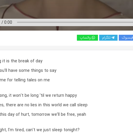
یسبوک
تلگرام
واتساپ
it is the break of day
ou’ll have some things to say
time for telling tales on me
ng, it won’t be long ’til we return happy
s, there are no lies in this world we call sleep
this day of hurt, tomorrow we’ll be free, yeah
ght, I’m tired, can’t we just sleep tonight?