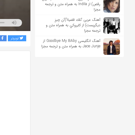
رقص) از Indila به همراه متن و ترجمه
مجزا
آهنگ عربی “تلك قضية”(آن چیزِ
دیگریست) از كايروكي به همراه متن و
ترجمه مجزا
توییتر
ف
آهنگ انگلیسی Goodbye My BAby از
Jace Junje به همراه متن و ترجمه مجزا