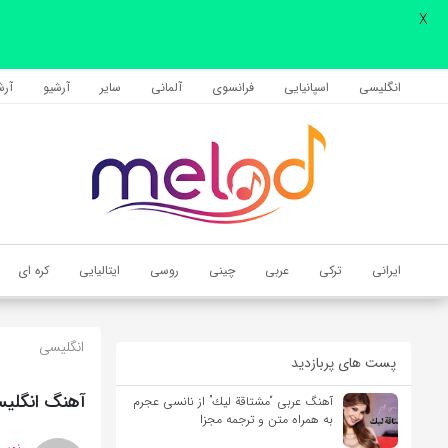
X
اشتراک گذاری
با استفاده از روش‌های زیر می‌توانید این صفحه را با دوستان خود به
انگلیسی
اسپانیایی
فرانسوی
آلمانی
سایر
آرشیو
آرشی
اشتراک بگذارید.
کپی لینک
ایرانی
ترکی
عربی
چینی
روسی
ایتالیایی
کره ای
انگلیسی
پست های پربازدید
آهنگ انگلیسی Soon We’ll Be Found از Sia به همراه م
آهنگ عربی “مشتاقة لیك” از نانسی عجرم
به همراه متن و ترجمه مجزا