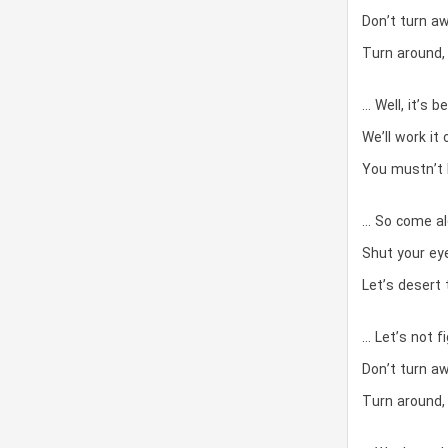
Don’t turn aw
Turn around, 
… Well, it’s b
We’ll work it 
You mustn’t 
… So come alo
Shut your eye
Let’s desert 
… Let’s not fi
Don’t turn aw
Turn around, 