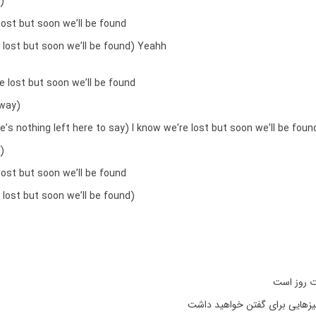
)
lost but soon we’ll be found
 lost but soon we’ll be found) Yeahh
e lost but soon we’ll be found
away)
ere’s nothing left here to say) I know we’re lost but soon we’ll be foun
)
lost but soon we’ll be found
 lost but soon we’ll be found)
ت روز است
چیزهایی برای گفتن خواهید داشت