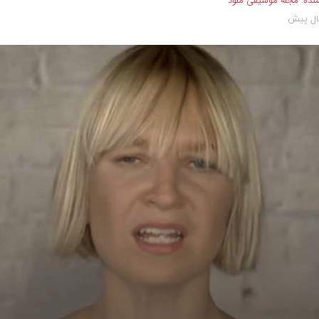
نده:
مجله موسیقی ملود