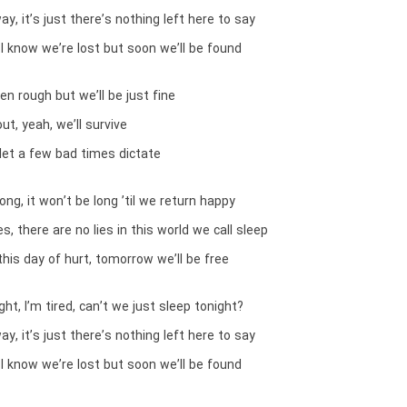
ay, it’s just there’s nothing left here to say
I know we’re lost but soon we’ll be found
een rough but we’ll be just fine
out, yeah, we’ll survive
let a few bad times dictate
ng, it won’t be long ’til we return happy
s, there are no lies in this world we call sleep
this day of hurt, tomorrow we’ll be free
ght, I’m tired, can’t we just sleep tonight?
ay, it’s just there’s nothing left here to say
I know we’re lost but soon we’ll be found