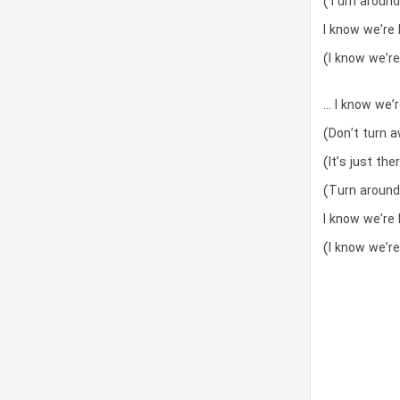
(Turn around
I know we’re 
(I know we’re
… I know we’r
(Don’t turn 
(It’s just th
(Turn around
I know we’re 
(I know we’re