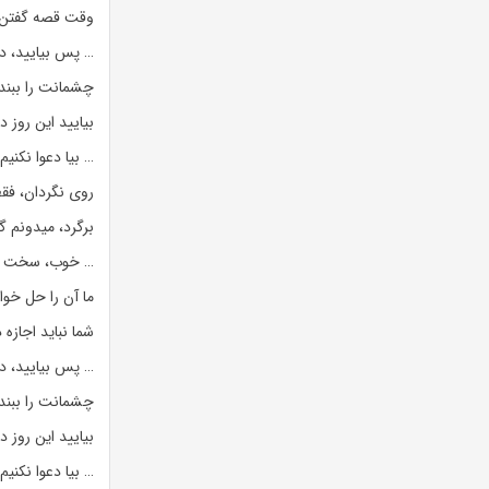
وقت قصه گفتن 
… پس بیایید، د
چشمانت را ببند،
بیایید این روز در
… بیا دعوا نکن
روی نگردان، فقط
برگرد، میدونم 
… خوب، سخت بود
ما آن را حل خواه
شما نباید اجازه
… پس بیایید، د
چشمانت را ببند،
بیایید این روز د
… بیا دعوا نکن