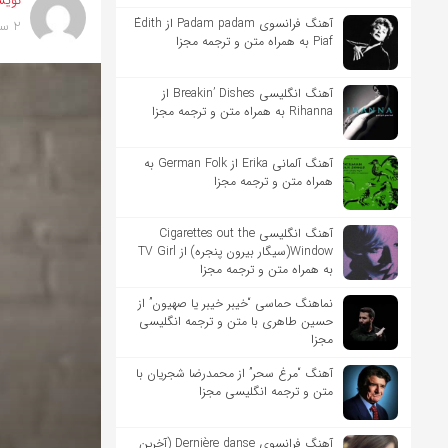
نویس
آهنگ فرانسوی Padam padam از Édith
2 سال پیش
Piaf به همراه متن و ترجمه مجزا
آهنگ انگلیسی Breakin’ Dishes از
Rihanna به همراه متن و ترجمه مجزا
آهنگ آلمانی Erika از German Folk به
همراه متن و ترجمه مجزا
آهنگ انگلیسی Cigarettes out the
Window(سیگار بیرون پنجره) از TV Girl
به همراه متن و ترجمه مجزا
نماهنگ حماسی “خیبر خیبر یا صهیون” از
حسین طاهری با متن و ترجمه انگلیسی
مجزا
آهنگ “مرغ سحر” از محمدرضا شجریان با
متن و ترجمه انگلیسی مجزا
آهنگ فرانسوی Dernière danse (آخرین