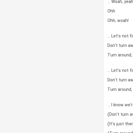
… Woah, yea
Ohh
Ohh, woah!
… Let’s not fi
Don’t turn aw
Turn around, 
… Let’s not fi
Don’t turn aw
Turn around, 
… I know we’r
(Don’t turn 
(It’s just th