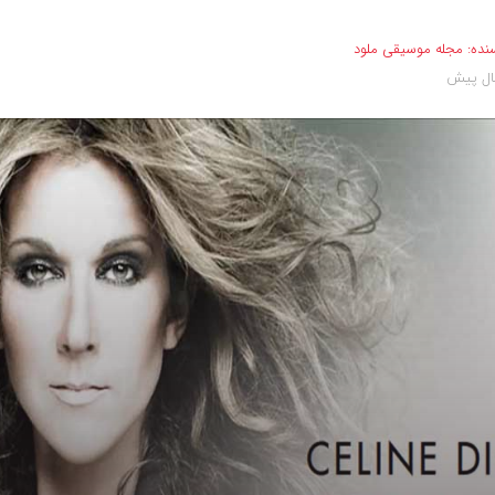
نده:
مجله موسیقی ملود