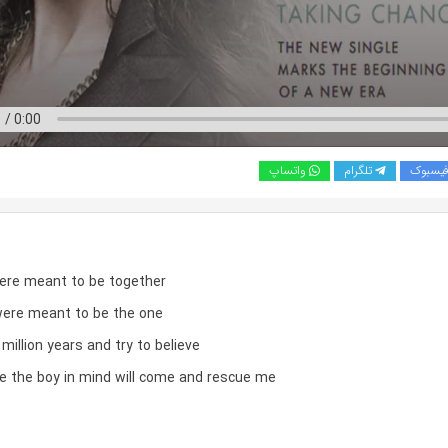
یسبوک
تلگرام
واتساپ
ere meant to be together
were meant to be the one
 million years and try to believe
e the boy in mind will come and rescue me