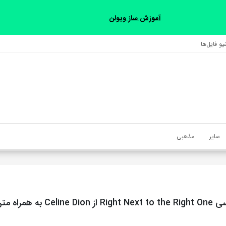
آموزش ساز ویولن
و فایل‌‎ها
سایر
مذهبی
آهنگ انگلیسی Right Next to the Right One ا