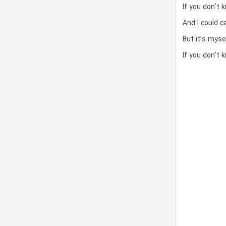
If you don’t 
And I could c
But it’s myse
If you don’t 