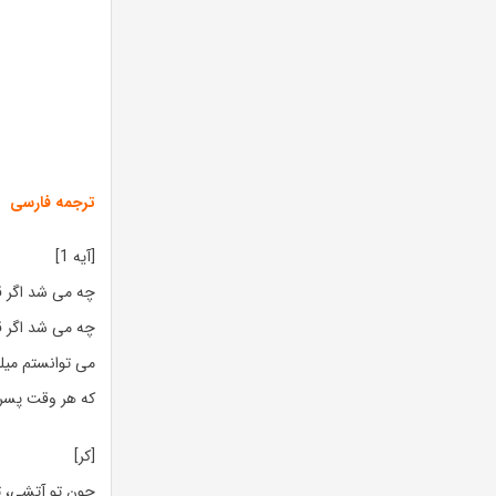
ترجمه فارسی
[آیه 1]
چه می شد اگر قر
چه می شد اگر قر
می توانستم میلی
که هر وقت پسری
[کر]
چون تو آتشی، ت