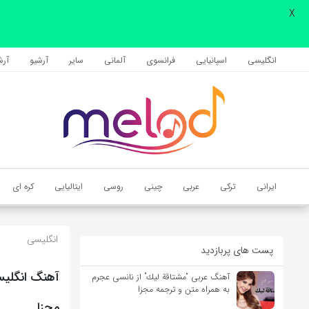
X
اشتراک گذاری
با استفاده از روش‌های زیر می‌توانید این صفحه را با دوستان خود به
انگلیسی
اسپانیایی
فرانسوی
آلمانی
سایر
آرشیو
آرشی
اشتراک بگذارید.
کپی لینک
ایرانی
ترکی
عربی
چینی
روسی
ایتالیایی
کره ای
انگلیسی
پست های پربازدید
آهنگ عربی “مشتاقة لیك” از نانسی عجرم
به همراه متن و ترجمه مجزا
مجزا