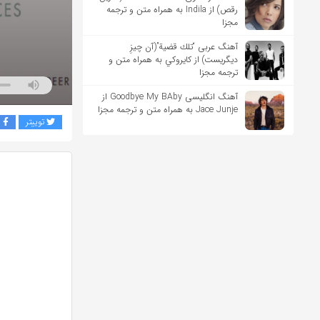
رقص) از Indila به همراه متن و ترجمه
مجزا
آهنگ عربی “تلك قضية”(آن چیزِ
دیگریست) از كايروكي به همراه متن و
ترجمه مجزا
آهنگ انگلیسی Goodbye My BAby از
Jace Junje به همراه متن و ترجمه مجزا
توییتر
ف