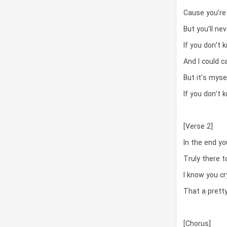
Cause you’re 
But you’ll ne
If you don’t 
And I could c
But it’s myse
If you don’t 
[Verse 2]
In the end yo
Truly there t
I know you cr
That a prett
[Chorus]