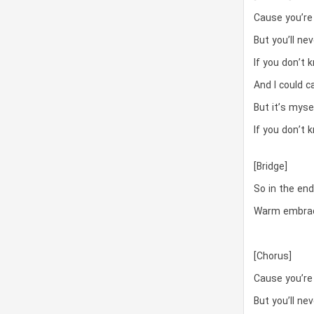
Cause you’re 
But you’ll ne
If you don’t 
And I could c
But it’s myse
If you don’t 
[Bridge]
So in the end
Warm embrace
[Chorus]
Cause you’re 
But you’ll ne