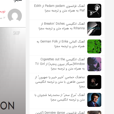
آهنگ فرانسوی Padam padam از Édith
Piaf به همراه متن و ترجمه مجزا
نویس
2 سال پیش
آهنگ انگلیسی Breakin’ Dishes از
Rihanna به همراه متن و ترجمه مجزا
آهنگ آلمانی Erika از German Folk به
همراه متن و ترجمه مجزا
آهنگ انگلیسی Cigarettes out the
Window(سیگار بیرون پنجره) از TV Girl
به همراه متن و ترجمه مجزا
نماهنگ حماسی “خیبر خیبر یا صهیون” از
حسین طاهری با متن و ترجمه انگلیسی
مجزا
آهنگ “مرغ سحر” از محمدرضا شجریان با
متن و ترجمه انگلیسی مجزا
آهنگ فرانسوی Dernière danse (آخرین