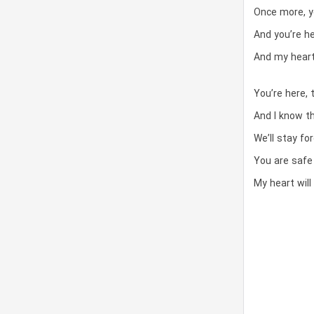
Once more, y
And you’re h
And my heart
You’re here, 
And I know th
We’ll stay fo
You are safe
My heart will