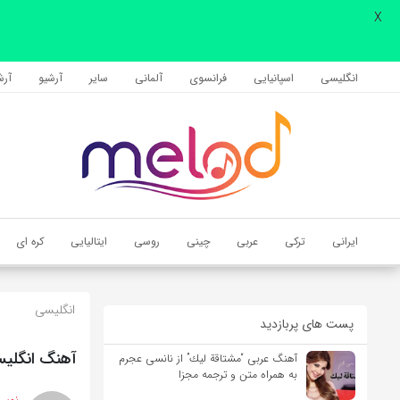
X
اشتراک گذاری
با استفاده از روش‌های زیر می‌توانید این صفحه را با دوستان خود به
انگلیسی
اسپانیایی
فرانسوی
آلمانی
سایر
آرشیو
آرشی
اشتراک بگذارید.
کپی لینک
ایرانی
ترکی
عربی
چینی
روسی
ایتالیایی
کره ای
انگلیسی
پست های پربازدید
آهنگ انگلیسی My Heart Will Go On از Celine Dion به همراه 
آهنگ عربی “مشتاقة لیك” از نانسی عجرم
به همراه متن و ترجمه مجزا