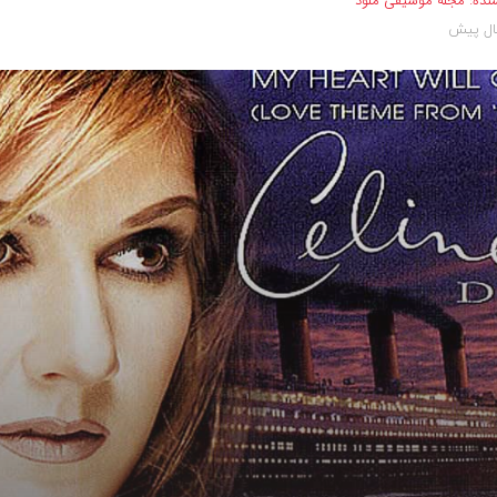
نده:
مجله موسیقی ملود