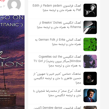
نویس
آهنگ فرانسوی Padam padam از Édith
2 سال پیش
Piaf به همراه متن و ترجمه مجزا
آهنگ انگلیسی Breakin’ Dishes از
Rihanna به همراه متن و ترجمه مجزا
آهنگ آلمانی Erika از German Folk به
همراه متن و ترجمه مجزا
آهنگ انگلیسی Cigarettes out the
Window(سیگار بیرون پنجره) از TV Girl
به همراه متن و ترجمه مجزا
نماهنگ حماسی “خیبر خیبر یا صهیون” از
حسین طاهری با متن و ترجمه انگلیسی
مجزا
آهنگ “مرغ سحر” از محمدرضا شجریان با
متن و ترجمه انگلیسی مجزا
آهنگ فرانسوی Dernière danse (آخرین