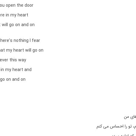
ou open the door
ere in my heart
 will go on and on
there’s nothing I fear
at my heart will go on
rever this way
 in my heart and
 go on and on
های من
م، تو را احساس می کنم