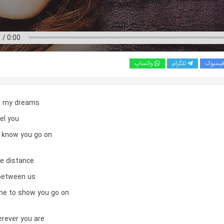
یسبوک
تلگرام
واتساپ
in my dreams
eel you
I know you go on
he distance
between us
me to show you go on
erever you are