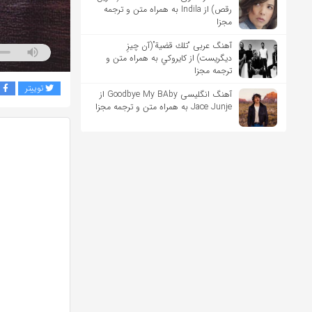
رقص) از Indila به همراه متن و ترجمه
مجزا
آهنگ عربی “تلك قضية”(آن چیزِ
دیگریست) از كايروكي به همراه متن و
ترجمه مجزا
توییتر
ف
آهنگ انگلیسی Goodbye My BAby از
Jace Junje به همراه متن و ترجمه مجزا