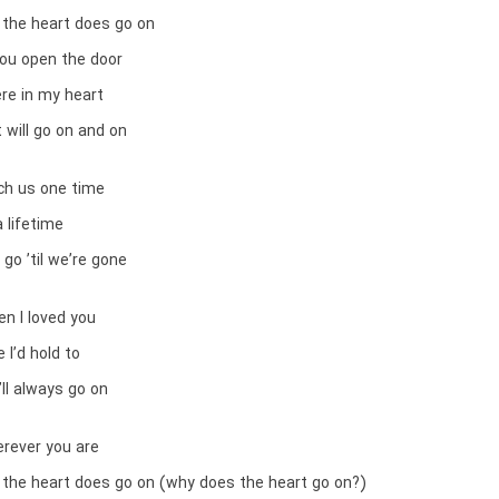
t the heart does go on
ou open the door
ere in my heart
 will go on and on
ch us one time
a lifetime
 go ’til we’re gone
n I loved you
 I’d hold to
’ll always go on
erever you are
t the heart does go on (why does the heart go on?)