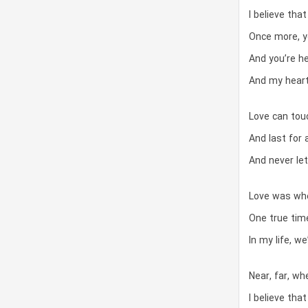
I believe tha
Once more, y
And you’re h
And my heart
Love can tou
And last for 
And never let
Love was whe
One true time
In my life, we
Near, far, wh
I believe tha