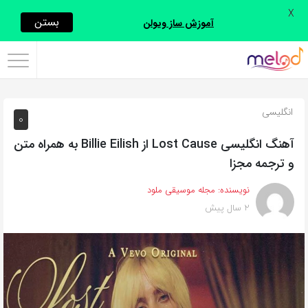
X
اشتراک
بستن
آموزش ساز ویولن
گذاری
با
استفاده
انگلیسی
0
از
روش‌های
آهنگ انگلیسی Lost Cause از Billie Eilish به همراه متن
زیر
و ترجمه مجزا
می‌توانید
نویسنده:
مجله موسیقی ملود
این
2 سال پیش
صفحه
را
با
دوستان
خود