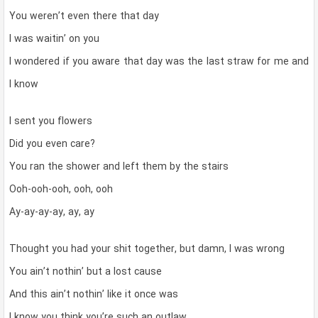
You weren’t even there that day
I was waitin’ on you
I wondered if you aware that day was the last straw for me and
I know
I sent you flowers
Did you even care?
You ran the shower and left them by the stairs
Ooh-ooh-ooh, ooh, ooh
Ay-ay-ay-ay, ay, ay
Thought you had your shit together, but damn, I was wrong
You ain’t nothin’ but a lost cause
And this ain’t nothin’ like it once was
I know you think you’re such an outlaw